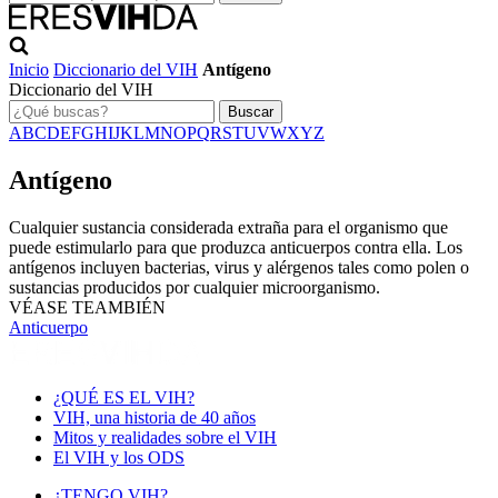
Inicio
Diccionario del VIH
Antígeno
Diccionario del VIH
Buscar
A
B
C
D
E
F
G
H
I
J
K
L
M
N
O
P
Q
R
S
T
U
V
W
X
Y
Z
Antígeno
Cualquier sustancia considerada extraña para el organismo que
puede estimularlo para que produzca anticuerpos contra ella. Los
antígenos incluyen bacterias, virus y alérgenos tales como polen o
sustancias producidos por cualquier microorganismo.
VÉASE TEAMBIÉN
Anticuerpo
¿QUÉ ES EL VIH?
VIH, una historia de 40 años
Mitos y realidades sobre el VIH
El VIH y los ODS
¿TENGO VIH?