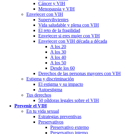
Cáncer y VIH
Menopausia y VIH
Envejecer con VIH
Supervihvientes
Vida saludable y plena con VIH
El reto de la fragilidad
Envejecer si eres mujer con VIH
Envejecer con VIH década a década
A los 20
A los 30
A los 40
A los 50
Desde los 60
Derechos de las personas mayores con VIH
Estigma y discriminación
El estigma y su impacto
Autoestigma
Tus derechos
50 píldoras legales sobre el VIH
Prevenir el VIH
En tu vida sexual
Estrategias preventivas
Preservativos
Preservativo externo
Preservativo interno