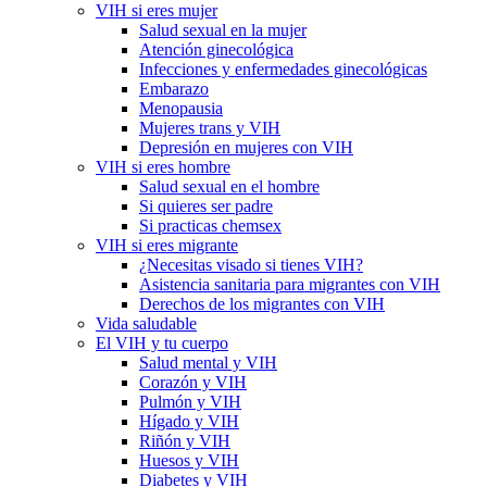
VIH si eres mujer
Salud sexual en la mujer
Atención ginecológica
Infecciones y enfermedades ginecológicas
Embarazo
Menopausia
Mujeres trans y VIH
Depresión en mujeres con VIH
VIH si eres hombre
Salud sexual en el hombre
Si quieres ser padre
Si practicas chemsex
VIH si eres migrante
¿Necesitas visado si tienes VIH?
Asistencia sanitaria para migrantes con VIH
Derechos de los migrantes con VIH
Vida saludable
El VIH y tu cuerpo
Salud mental y VIH
Corazón y VIH
Pulmón y VIH
Hígado y VIH
Riñón y VIH
Huesos y VIH
Diabetes y VIH