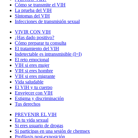
Cómo se transmite el VIH
La prueba del VIH
Síntomas del VIH
Infecciones de transmisión sexual
VIVIR CON VIH
¿Has dado positivo?
Cómo preparar tu consulta
El tratamiento del VIH
Indetectable es intransmisible (I=I)
El reto emocional
VIH si eres mujer
VIH si eres hombre
VIH si eres migrante
Vida saludable
El VIH y tu cuerpo
Envejecer con VIH
Estigma y discriminación
Tus derechos
PREVENIR EL VIH
En tu vida sexual
Si eres usuario de drogas
Si participas en una sesión de chemsex
Profilaxis post-exposición