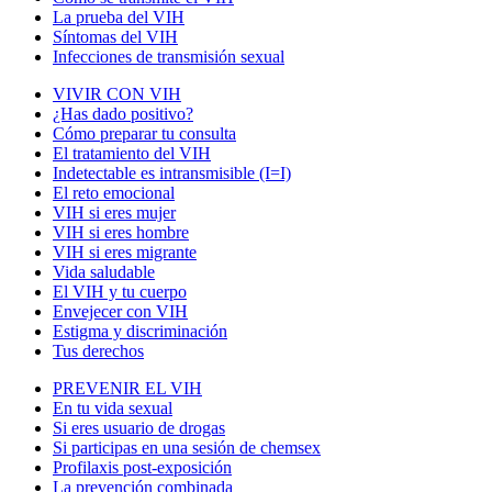
La prueba del VIH
Síntomas del VIH
Infecciones de transmisión sexual
VIVIR CON VIH
¿Has dado positivo?
Cómo preparar tu consulta
El tratamiento del VIH
Indetectable es intransmisible (I=I)
El reto emocional
VIH si eres mujer
VIH si eres hombre
VIH si eres migrante
Vida saludable
El VIH y tu cuerpo
Envejecer con VIH
Estigma y discriminación
Tus derechos
PREVENIR EL VIH
En tu vida sexual
Si eres usuario de drogas
Si participas en una sesión de chemsex
Profilaxis post-exposición
La prevención combinada