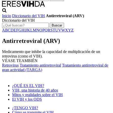
Inicio
Diccionario del VIH
Antirretroviral (ARV)
Diccionario del VIH
Buscar
A
B
C
D
E
F
G
H
I
J
K
L
M
N
O
P
Q
R
S
T
U
V
W
X
Y
Z
Antirretroviral (ARV)
Medicamento que inhibe la capacidad de multiplicación de un
retrovirus (como el VIH).
VÉASE TEAMBIÉN
Retrovirus
Tratamiento antirretroviral
Tratamiento antirretroviral de
gran actividad (TARGA)
¿QUÉ ES EL VIH?
VIH, una historia de 40 años
Mitos y realidades sobre el VIH
El VIH y los ODS
¿TENGO VIH?
Cómo se transmite el VIH