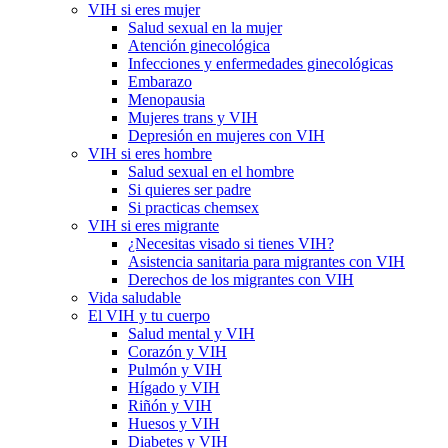
VIH si eres mujer
Salud sexual en la mujer
Atención ginecológica
Infecciones y enfermedades ginecológicas
Embarazo
Menopausia
Mujeres trans y VIH
Depresión en mujeres con VIH
VIH si eres hombre
Salud sexual en el hombre
Si quieres ser padre
Si practicas chemsex
VIH si eres migrante
¿Necesitas visado si tienes VIH?
Asistencia sanitaria para migrantes con VIH
Derechos de los migrantes con VIH
Vida saludable
El VIH y tu cuerpo
Salud mental y VIH
Corazón y VIH
Pulmón y VIH
Hígado y VIH
Riñón y VIH
Huesos y VIH
Diabetes y VIH