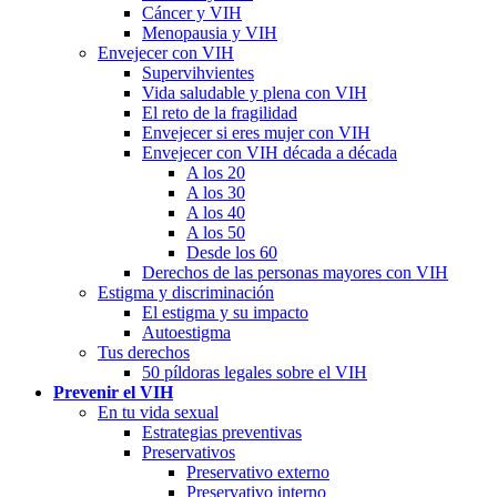
Cáncer y VIH
Menopausia y VIH
Envejecer con VIH
Supervihvientes
Vida saludable y plena con VIH
El reto de la fragilidad
Envejecer si eres mujer con VIH
Envejecer con VIH década a década
A los 20
A los 30
A los 40
A los 50
Desde los 60
Derechos de las personas mayores con VIH
Estigma y discriminación
El estigma y su impacto
Autoestigma
Tus derechos
50 píldoras legales sobre el VIH
Prevenir el VIH
En tu vida sexual
Estrategias preventivas
Preservativos
Preservativo externo
Preservativo interno