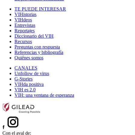
TE PUEDE INTERESAR
VIHistorias
VIHdeos
Entrevistas
Reportajes
Diccionario del VIH
Recursos
Preguntas con respuesta
Referencias y bibliografía
Quiénes somos
CANALES
Unfollow de virus
G-Stories
VIHda positiva
VIH es 2.0
VIH: una ventana de esperanza
Con el aval de: