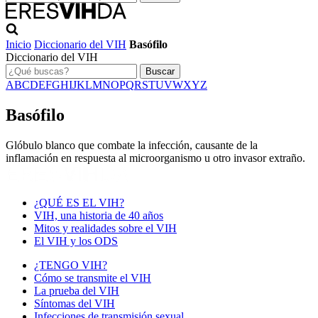
Inicio
Diccionario del VIH
Basófilo
Diccionario del VIH
Buscar
A
B
C
D
E
F
G
H
I
J
K
L
M
N
O
P
Q
R
S
T
U
V
W
X
Y
Z
Basófilo
Glóbulo blanco que combate la infección, causante de la
inflamación en respuesta al microorganismo u otro invasor extraño.
¿QUÉ ES EL VIH?
VIH, una historia de 40 años
Mitos y realidades sobre el VIH
El VIH y los ODS
¿TENGO VIH?
Cómo se transmite el VIH
La prueba del VIH
Síntomas del VIH
Infecciones de transmisión sexual