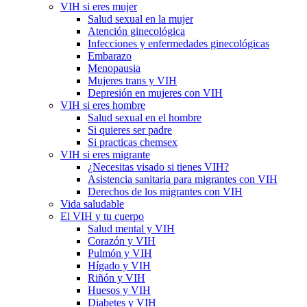
VIH si eres mujer
Salud sexual en la mujer
Atención ginecológica
Infecciones y enfermedades ginecológicas
Embarazo
Menopausia
Mujeres trans y VIH
Depresión en mujeres con VIH
VIH si eres hombre
Salud sexual en el hombre
Si quieres ser padre
Si practicas chemsex
VIH si eres migrante
¿Necesitas visado si tienes VIH?
Asistencia sanitaria para migrantes con VIH
Derechos de los migrantes con VIH
Vida saludable
El VIH y tu cuerpo
Salud mental y VIH
Corazón y VIH
Pulmón y VIH
Hígado y VIH
Riñón y VIH
Huesos y VIH
Diabetes y VIH