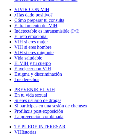
VIVIR CON VIH
¿Has dado positivo?
Cómo preparar tu consulta
El tratamiento del VIH
Indetectable es intransmisible (I=I)
El reto emocional
VIH si eres mujer
VIH si eres hombre
VIH si eres migrante
Vida saludable
El VIH y tu cuerpo
Envejecer con VIH
Estigma y discriminación
Tus derechos
PREVENIR EL VIH
En tu vida sexual
Si eres usuario de drogas
Si participas en una sesión de chemsex
Profilaxis post-exposición
La prevención combinada
TE PUEDE INTERESAR
VIHistorias