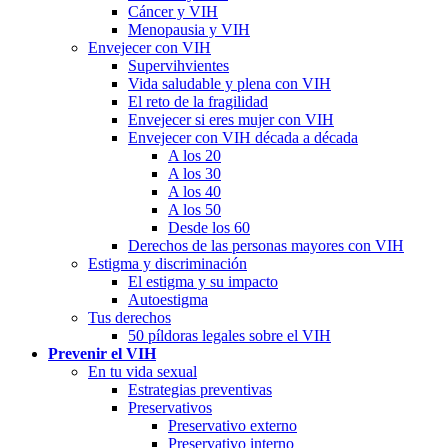
Cáncer y VIH
Menopausia y VIH
Envejecer con VIH
Supervihvientes
Vida saludable y plena con VIH
El reto de la fragilidad
Envejecer si eres mujer con VIH
Envejecer con VIH década a década
A los 20
A los 30
A los 40
A los 50
Desde los 60
Derechos de las personas mayores con VIH
Estigma y discriminación
El estigma y su impacto
Autoestigma
Tus derechos
50 píldoras legales sobre el VIH
Prevenir el VIH
En tu vida sexual
Estrategias preventivas
Preservativos
Preservativo externo
Preservativo interno