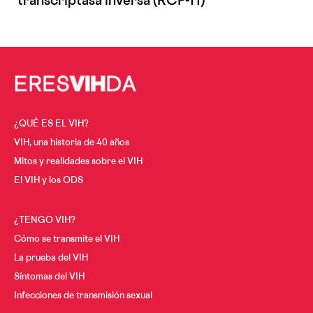
transcriptasa inversa (RCP-TI)
Cáncer y VIH
A los 30
A los 40
Menopausia y VIH
A los 50
Desde los 60
¿QUÉ ES EL VIH?
VIH, una historia de 40 años
Mitos y realidades sobre el VIH
El VIH y los ODS
¿TENGO VIH?
Cómo se transmite el VIH
La prueba del VIH
Síntomas del VIH
Infecciones de transmisión sexual