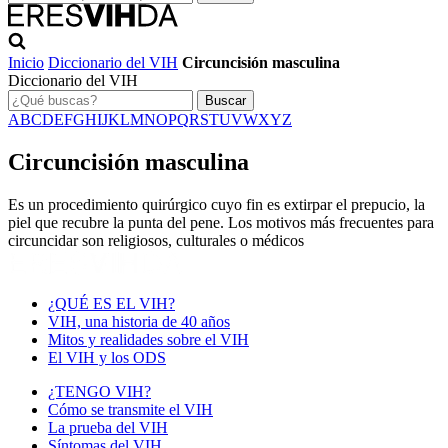
Inicio
Diccionario del VIH
Circuncisión masculina
Diccionario del VIH
Buscar
A
B
C
D
E
F
G
H
I
J
K
L
M
N
O
P
Q
R
S
T
U
V
W
X
Y
Z
Circuncisión masculina
Es un procedimiento quirúrgico cuyo fin es extirpar el prepucio, la
piel que recubre la punta del pene. Los motivos más frecuentes para
circuncidar son religiosos, culturales o médicos
¿QUÉ ES EL VIH?
VIH, una historia de 40 años
Mitos y realidades sobre el VIH
El VIH y los ODS
¿TENGO VIH?
Cómo se transmite el VIH
La prueba del VIH
Síntomas del VIH