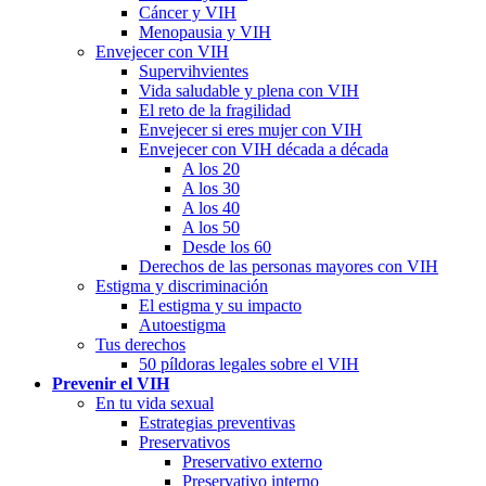
Cáncer y VIH
Menopausia y VIH
Envejecer con VIH
Supervihvientes
Vida saludable y plena con VIH
El reto de la fragilidad
Envejecer si eres mujer con VIH
Envejecer con VIH década a década
A los 20
A los 30
A los 40
A los 50
Desde los 60
Derechos de las personas mayores con VIH
Estigma y discriminación
El estigma y su impacto
Autoestigma
Tus derechos
50 píldoras legales sobre el VIH
Prevenir el VIH
En tu vida sexual
Estrategias preventivas
Preservativos
Preservativo externo
Preservativo interno