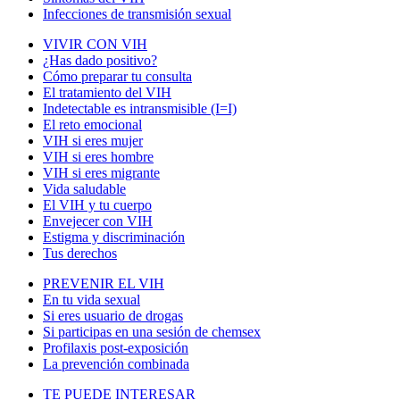
Infecciones de transmisión sexual
VIVIR CON VIH
¿Has dado positivo?
Cómo preparar tu consulta
El tratamiento del VIH
Indetectable es intransmisible (I=I)
El reto emocional
VIH si eres mujer
VIH si eres hombre
VIH si eres migrante
Vida saludable
El VIH y tu cuerpo
Envejecer con VIH
Estigma y discriminación
Tus derechos
PREVENIR EL VIH
En tu vida sexual
Si eres usuario de drogas
Si participas en una sesión de chemsex
Profilaxis post-exposición
La prevención combinada
TE PUEDE INTERESAR