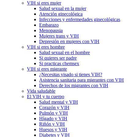
VIH si eres mujer
Salud sexual en la mujer
Atención ginecológica
Infecciones y enfermedades ginecológicas
Embarazo
Menopausia
Mujeres trans y VIH
Depresión en mujeres con VIH
VIH si eres hombre
Salud sexual en el hombre
Si quieres ser padre
Si practicas chemsex
VIH si eres migrante
¿Necesitas visado si tienes VIH?
Asistencia sanitaria para migrantes con VIH
Derechos de los migrantes con VIH
Vida saludable
El VIH y tu cuerpo
Salud mental y VIH
Corazón y VIH
Pulmón y VIH
Hígado y VIH
Riñón y VIH
Huesos y VIH
Diabetes y VIH