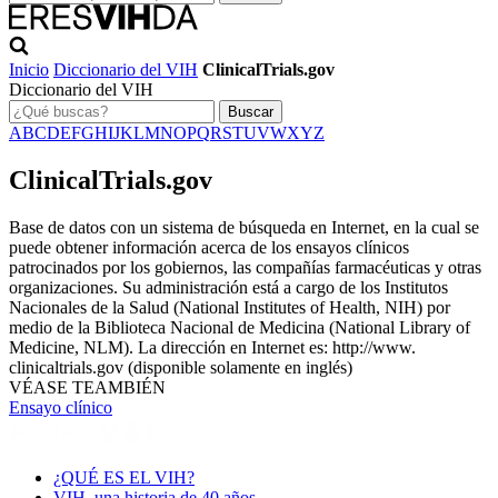
Inicio
Diccionario del VIH
ClinicalTrials.gov
Diccionario del VIH
Buscar
A
B
C
D
E
F
G
H
I
J
K
L
M
N
O
P
Q
R
S
T
U
V
W
X
Y
Z
ClinicalTrials.gov
Base de datos con un sistema de búsqueda en Internet, en la cual se
puede obtener información acerca de los ensayos clínicos
patrocinados por los gobiernos, las compañías farmacéuticas y otras
organizaciones. Su administración está a cargo de los Institutos
Nacionales de la Salud (National Institutes of Health, NIH) por
medio de la Biblioteca Nacional de Medicina (National Library of
Medicine, NLM). La dirección en Internet es: http://www.
clinicaltrials.gov (disponible solamente en inglés)
VÉASE TEAMBIÉN
Ensayo clínico
¿QUÉ ES EL VIH?
VIH, una historia de 40 años