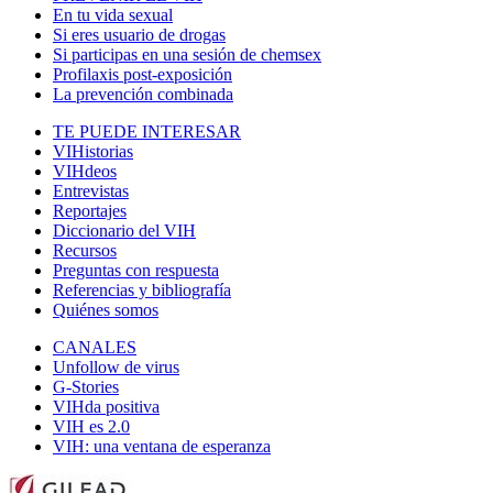
En tu vida sexual
Si eres usuario de drogas
Si participas en una sesión de chemsex
Profilaxis post-exposición
La prevención combinada
TE PUEDE INTERESAR
VIHistorias
VIHdeos
Entrevistas
Reportajes
Diccionario del VIH
Recursos
Preguntas con respuesta
Referencias y bibliografía
Quiénes somos
CANALES
Unfollow de virus
G-Stories
VIHda positiva
VIH es 2.0
VIH: una ventana de esperanza