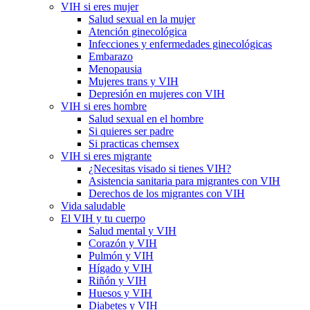
VIH si eres mujer
Salud sexual en la mujer
Atención ginecológica
Infecciones y enfermedades ginecológicas
Embarazo
Menopausia
Mujeres trans y VIH
Depresión en mujeres con VIH
VIH si eres hombre
Salud sexual en el hombre
Si quieres ser padre
Si practicas chemsex
VIH si eres migrante
¿Necesitas visado si tienes VIH?
Asistencia sanitaria para migrantes con VIH
Derechos de los migrantes con VIH
Vida saludable
El VIH y tu cuerpo
Salud mental y VIH
Corazón y VIH
Pulmón y VIH
Hígado y VIH
Riñón y VIH
Huesos y VIH
Diabetes y VIH