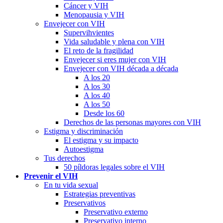
Cáncer y VIH
Menopausia y VIH
Envejecer con VIH
Supervihvientes
Vida saludable y plena con VIH
El reto de la fragilidad
Envejecer si eres mujer con VIH
Envejecer con VIH década a década
A los 20
A los 30
A los 40
A los 50
Desde los 60
Derechos de las personas mayores con VIH
Estigma y discriminación
El estigma y su impacto
Autoestigma
Tus derechos
50 píldoras legales sobre el VIH
Prevenir el VIH
En tu vida sexual
Estrategias preventivas
Preservativos
Preservativo externo
Preservativo interno