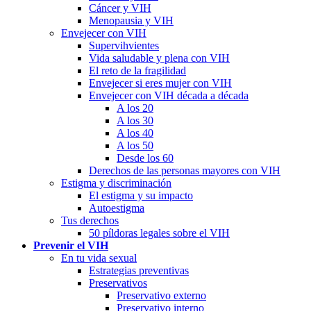
Cáncer y VIH
Menopausia y VIH
Envejecer con VIH
Supervihvientes
Vida saludable y plena con VIH
El reto de la fragilidad
Envejecer si eres mujer con VIH
Envejecer con VIH década a década
A los 20
A los 30
A los 40
A los 50
Desde los 60
Derechos de las personas mayores con VIH
Estigma y discriminación
El estigma y su impacto
Autoestigma
Tus derechos
50 píldoras legales sobre el VIH
Prevenir el VIH
En tu vida sexual
Estrategias preventivas
Preservativos
Preservativo externo
Preservativo interno