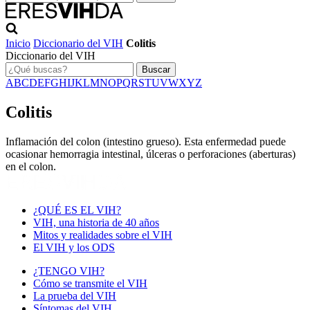
Inicio
Diccionario del VIH
Colitis
Diccionario del VIH
Buscar
A
B
C
D
E
F
G
H
I
J
K
L
M
N
O
P
Q
R
S
T
U
V
W
X
Y
Z
Colitis
Inflamación del colon (intestino grueso). Esta enfermedad puede
ocasionar hemorragia intestinal, úlceras o perforaciones (aberturas)
en el colon.
¿QUÉ ES EL VIH?
VIH, una historia de 40 años
Mitos y realidades sobre el VIH
El VIH y los ODS
¿TENGO VIH?
Cómo se transmite el VIH
La prueba del VIH
Síntomas del VIH