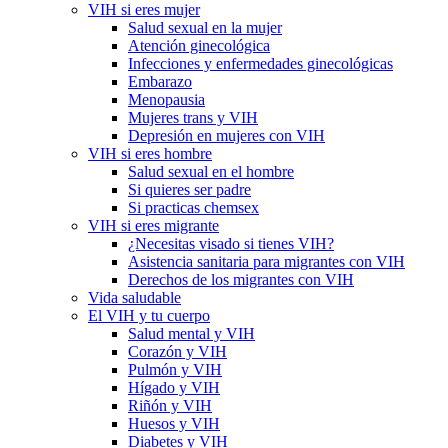
VIH si eres mujer
Salud sexual en la mujer
Atención ginecológica
Infecciones y enfermedades ginecológicas
Embarazo
Menopausia
Mujeres trans y VIH
Depresión en mujeres con VIH
VIH si eres hombre
Salud sexual en el hombre
Si quieres ser padre
Si practicas chemsex
VIH si eres migrante
¿Necesitas visado si tienes VIH?
Asistencia sanitaria para migrantes con VIH
Derechos de los migrantes con VIH
Vida saludable
El VIH y tu cuerpo
Salud mental y VIH
Corazón y VIH
Pulmón y VIH
Hígado y VIH
Riñón y VIH
Huesos y VIH
Diabetes y VIH