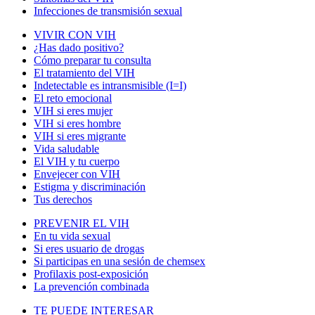
Infecciones de transmisión sexual
VIVIR CON VIH
¿Has dado positivo?
Cómo preparar tu consulta
El tratamiento del VIH
Indetectable es intransmisible (I=I)
El reto emocional
VIH si eres mujer
VIH si eres hombre
VIH si eres migrante
Vida saludable
El VIH y tu cuerpo
Envejecer con VIH
Estigma y discriminación
Tus derechos
PREVENIR EL VIH
En tu vida sexual
Si eres usuario de drogas
Si participas en una sesión de chemsex
Profilaxis post-exposición
La prevención combinada
TE PUEDE INTERESAR