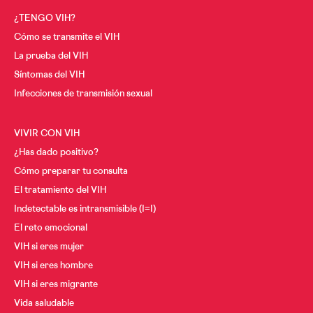
¿TENGO VIH?
Cáncer y VIH
A los 30
Cómo se transmite el VIH
A los 40
Menopausia y VIH
La prueba del VIH
A los 50
Síntomas del VIH
Desde los 60
Infecciones de transmisión sexual
VIVIR CON VIH
¿Has dado positivo?
Cómo preparar tu consulta
El tratamiento del VIH
Indetectable es intransmisible (I=I)
El reto emocional
VIH si eres mujer
VIH si eres hombre
VIH si eres migrante
Vida saludable