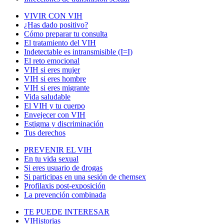
VIVIR CON VIH
¿Has dado positivo?
Cómo preparar tu consulta
El tratamiento del VIH
Indetectable es intransmisible (I=I)
El reto emocional
VIH si eres mujer
VIH si eres hombre
VIH si eres migrante
Vida saludable
El VIH y tu cuerpo
Envejecer con VIH
Estigma y discriminación
Tus derechos
PREVENIR EL VIH
En tu vida sexual
Si eres usuario de drogas
Si participas en una sesión de chemsex
Profilaxis post-exposición
La prevención combinada
TE PUEDE INTERESAR
VIHistorias