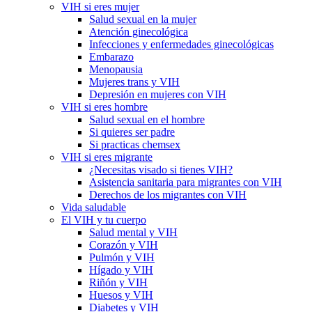
VIH si eres mujer
Salud sexual en la mujer
Atención ginecológica
Infecciones y enfermedades ginecológicas
Embarazo
Menopausia
Mujeres trans y VIH
Depresión en mujeres con VIH
VIH si eres hombre
Salud sexual en el hombre
Si quieres ser padre
Si practicas chemsex
VIH si eres migrante
¿Necesitas visado si tienes VIH?
Asistencia sanitaria para migrantes con VIH
Derechos de los migrantes con VIH
Vida saludable
El VIH y tu cuerpo
Salud mental y VIH
Corazón y VIH
Pulmón y VIH
Hígado y VIH
Riñón y VIH
Huesos y VIH
Diabetes y VIH