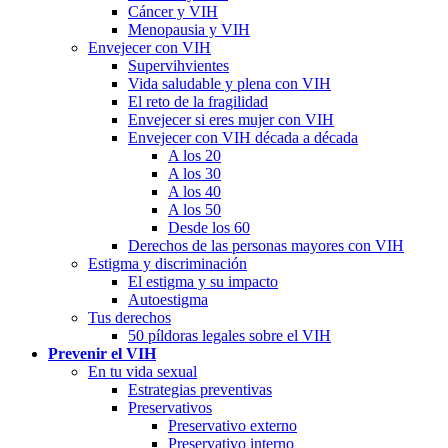
Cáncer y VIH
Menopausia y VIH
Envejecer con VIH
Supervihvientes
Vida saludable y plena con VIH
El reto de la fragilidad
Envejecer si eres mujer con VIH
Envejecer con VIH década a década
A los 20
A los 30
A los 40
A los 50
Desde los 60
Derechos de las personas mayores con VIH
Estigma y discriminación
El estigma y su impacto
Autoestigma
Tus derechos
50 píldoras legales sobre el VIH
Prevenir el VIH
En tu vida sexual
Estrategias preventivas
Preservativos
Preservativo externo
Preservativo interno