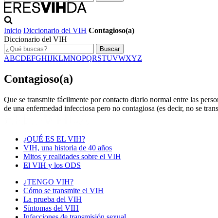
Inicio
Diccionario del VIH
Contagioso(a)
Diccionario del VIH
Buscar
A
B
C
D
E
F
G
H
I
J
K
L
M
N
O
P
Q
R
S
T
U
V
W
X
Y
Z
Contagioso(a)
Que se transmite fácilmente por contacto diario normal entre las pers
de una enfermedad infecciosa pero no contagiosa (es decir, no se tran
¿QUÉ ES EL VIH?
VIH, una historia de 40 años
Mitos y realidades sobre el VIH
El VIH y los ODS
¿TENGO VIH?
Cómo se transmite el VIH
La prueba del VIH
Síntomas del VIH
Infecciones de transmisión sexual