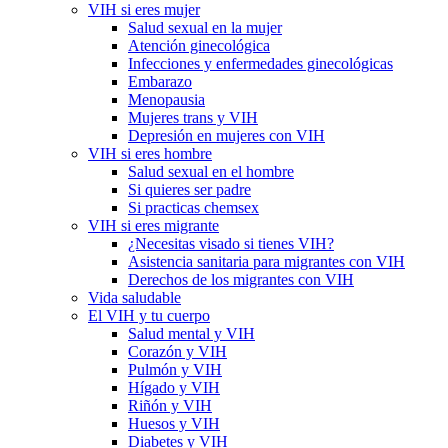
VIH si eres mujer
Salud sexual en la mujer
Atención ginecológica
Infecciones y enfermedades ginecológicas
Embarazo
Menopausia
Mujeres trans y VIH
Depresión en mujeres con VIH
VIH si eres hombre
Salud sexual en el hombre
Si quieres ser padre
Si practicas chemsex
VIH si eres migrante
¿Necesitas visado si tienes VIH?
Asistencia sanitaria para migrantes con VIH
Derechos de los migrantes con VIH
Vida saludable
El VIH y tu cuerpo
Salud mental y VIH
Corazón y VIH
Pulmón y VIH
Hígado y VIH
Riñón y VIH
Huesos y VIH
Diabetes y VIH