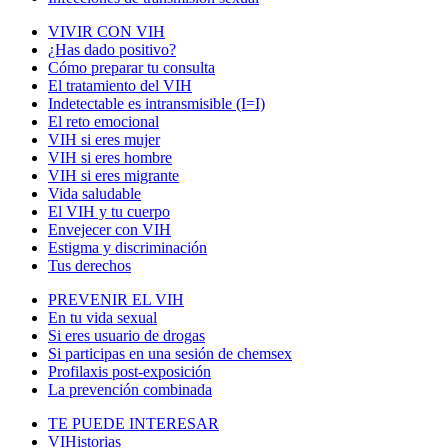
VIVIR CON VIH
¿Has dado positivo?
Cómo preparar tu consulta
El tratamiento del VIH
Indetectable es intransmisible (I=I)
El reto emocional
VIH si eres mujer
VIH si eres hombre
VIH si eres migrante
Vida saludable
El VIH y tu cuerpo
Envejecer con VIH
Estigma y discriminación
Tus derechos
PREVENIR EL VIH
En tu vida sexual
Si eres usuario de drogas
Si participas en una sesión de chemsex
Profilaxis post-exposición
La prevención combinada
TE PUEDE INTERESAR
VIHistorias