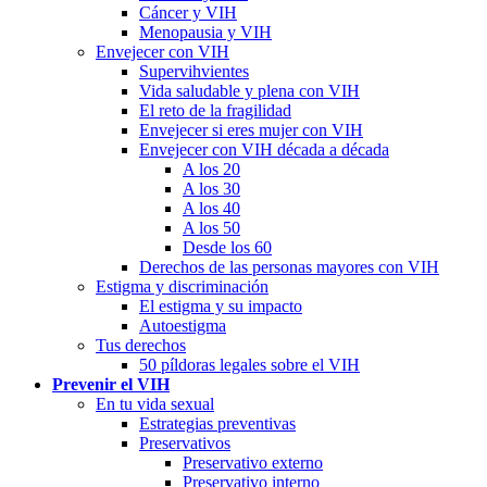
Cáncer y VIH
Menopausia y VIH
Envejecer con VIH
Supervihvientes
Vida saludable y plena con VIH
El reto de la fragilidad
Envejecer si eres mujer con VIH
Envejecer con VIH década a década
A los 20
A los 30
A los 40
A los 50
Desde los 60
Derechos de las personas mayores con VIH
Estigma y discriminación
El estigma y su impacto
Autoestigma
Tus derechos
50 píldoras legales sobre el VIH
Prevenir el VIH
En tu vida sexual
Estrategias preventivas
Preservativos
Preservativo externo
Preservativo interno