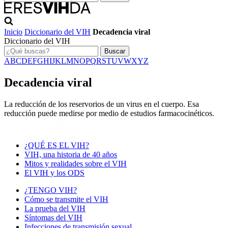
Inicio
Diccionario del VIH
Decadencia viral
Diccionario del VIH
Buscar
A
B
C
D
E
F
G
H
I
J
K
L
M
N
O
P
Q
R
S
T
U
V
W
X
Y
Z
Decadencia viral
La reducción de los reservorios de un virus en el cuerpo. Esa
reducción puede medirse por medio de estudios farmacocinéticos.
¿QUÉ ES EL VIH?
VIH, una historia de 40 años
Mitos y realidades sobre el VIH
El VIH y los ODS
¿TENGO VIH?
Cómo se transmite el VIH
La prueba del VIH
Síntomas del VIH
Infecciones de transmisión sexual