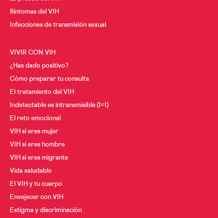
Síntomas del VIH
Cáncer y VIH
A los 30
Infecciones de transmisión sexual
A los 40
Menopausia y VIH
A los 50
VIVIR CON VIH
Desde los 60
¿Has dado positivo?
Cómo preparar tu consulta
El tratamiento del VIH
Indetectable es intransmisible (I=I)
El reto emocional
VIH si eres mujer
VIH si eres hombre
VIH si eres migrante
Vida saludable
El VIH y tu cuerpo
Envejecer con VIH
Estigma y discriminación