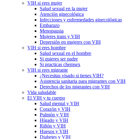
VIH si eres mujer
Salud sexual en la mujer
Atención ginecológica
Infecciones y enfermedades ginecológicas
Embarazo
Menopausia
Mujeres trans y VIH
Depresión en mujeres con VIH
VIH si eres hombre
Salud sexual en el hombre
Si quieres ser padre
Si practicas chemsex
VIH si eres migrante
¿Necesitas visado si tienes VIH?
Asistencia sanitaria para migrantes con VIH
Derechos de los migrantes con VIH
Vida saludable
El VIH y tu cuerpo
Salud mental y VIH
Corazón y VIH
Pulmón y VIH
Hígado y VIH
Riñón y VIH
Huesos y VIH
Diabetes y VIH