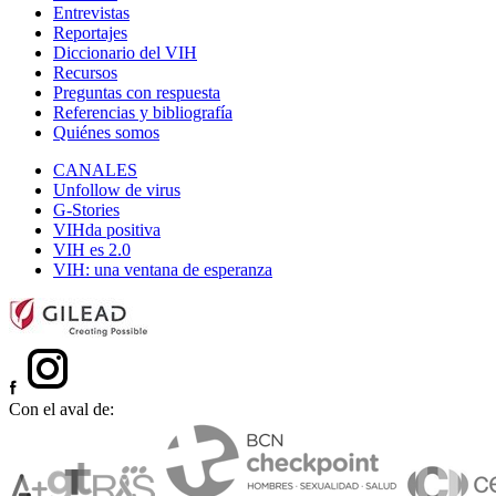
Entrevistas
Reportajes
Diccionario del VIH
Recursos
Preguntas con respuesta
Referencias y bibliografía
Quiénes somos
CANALES
Unfollow de virus
G-Stories
VIHda positiva
VIH es 2.0
VIH: una ventana de esperanza
Con el aval de: