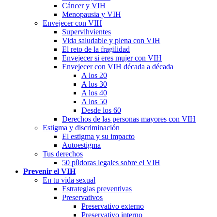
Cáncer y VIH
Menopausia y VIH
Envejecer con VIH
Supervihvientes
Vida saludable y plena con VIH
El reto de la fragilidad
Envejecer si eres mujer con VIH
Envejecer con VIH década a década
A los 20
A los 30
A los 40
A los 50
Desde los 60
Derechos de las personas mayores con VIH
Estigma y discriminación
El estigma y su impacto
Autoestigma
Tus derechos
50 píldoras legales sobre el VIH
Prevenir el VIH
En tu vida sexual
Estrategias preventivas
Preservativos
Preservativo externo
Preservativo interno