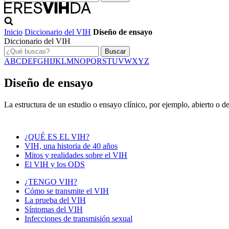
Inicio
Diccionario del VIH
Diseño de ensayo
Diccionario del VIH
Buscar
A
B
C
D
E
F
G
H
I
J
K
L
M
N
O
P
Q
R
S
T
U
V
W
X
Y
Z
Diseño de ensayo
La estructura de un estudio o ensayo clínico, por ejemplo, abierto o 
¿QUÉ ES EL VIH?
VIH, una historia de 40 años
Mitos y realidades sobre el VIH
El VIH y los ODS
¿TENGO VIH?
Cómo se transmite el VIH
La prueba del VIH
Síntomas del VIH
Infecciones de transmisión sexual