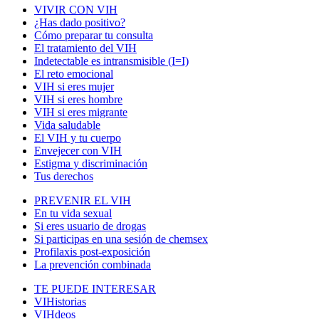
VIVIR CON VIH
¿Has dado positivo?
Cómo preparar tu consulta
El tratamiento del VIH
Indetectable es intransmisible (I=I)
El reto emocional
VIH si eres mujer
VIH si eres hombre
VIH si eres migrante
Vida saludable
El VIH y tu cuerpo
Envejecer con VIH
Estigma y discriminación
Tus derechos
PREVENIR EL VIH
En tu vida sexual
Si eres usuario de drogas
Si participas en una sesión de chemsex
Profilaxis post-exposición
La prevención combinada
TE PUEDE INTERESAR
VIHistorias
VIHdeos