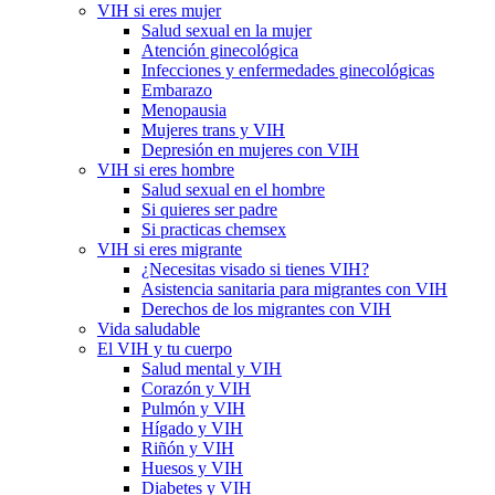
VIH si eres mujer
Salud sexual en la mujer
Atención ginecológica
Infecciones y enfermedades ginecológicas
Embarazo
Menopausia
Mujeres trans y VIH
Depresión en mujeres con VIH
VIH si eres hombre
Salud sexual en el hombre
Si quieres ser padre
Si practicas chemsex
VIH si eres migrante
¿Necesitas visado si tienes VIH?
Asistencia sanitaria para migrantes con VIH
Derechos de los migrantes con VIH
Vida saludable
El VIH y tu cuerpo
Salud mental y VIH
Corazón y VIH
Pulmón y VIH
Hígado y VIH
Riñón y VIH
Huesos y VIH
Diabetes y VIH