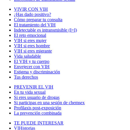
VIVIR CON VIH
¿Has dado positivo?
Cómo preparar tu consulta
El tratamiento del VIH
Indetectable es intransmisible (I=I)
El reto emocional
VIH si eres mujer
VIH si eres hombre
VIH si eres migrante
Vida saludable
El VIH y tu cuerpo
Envejecer con VIH
Estigma y discriminación
Tus derechos
PREVENIR EL VIH
En tu vida sexual
Si eres usuario de drogas
Si participas en una sesión de chemsex
Profilaxis post-exposición
La prevención combinada
TE PUEDE INTERESAR
VIHistorias