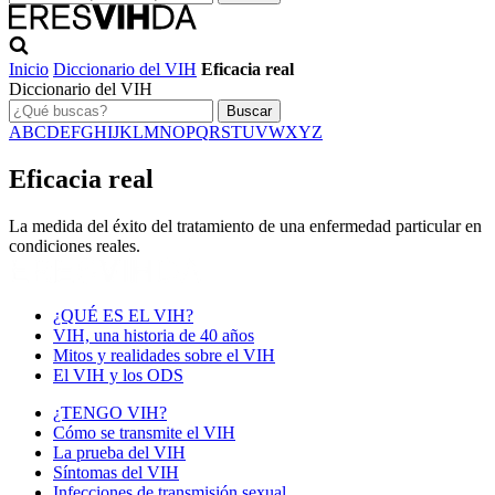
Inicio
Diccionario del VIH
Eficacia real
Diccionario del VIH
Buscar
A
B
C
D
E
F
G
H
I
J
K
L
M
N
O
P
Q
R
S
T
U
V
W
X
Y
Z
Eficacia real
La medida del éxito del tratamiento de una enfermedad particular en
condiciones reales.
¿QUÉ ES EL VIH?
VIH, una historia de 40 años
Mitos y realidades sobre el VIH
El VIH y los ODS
¿TENGO VIH?
Cómo se transmite el VIH
La prueba del VIH
Síntomas del VIH
Infecciones de transmisión sexual