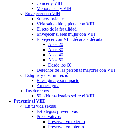
Cáncer y VIH
Menopausia y VIH
Envejecer con VIH
Supervihvientes
Vida saludable y plena con VIH
El reto de la fragilidad
Envejecer si eres mujer con VIH
Envejecer con VIH década a década
A los 20
A los 30
A los 40
A los 50
Desde los 60
Derechos de las personas mayores con VIH
Estigma y discriminación
El estigma y su impacto
Autoestigma
Tus derechos
50 píldoras legales sobre el VIH
Prevenir el VIH
En tu vida sexual
Estrategias preventivas
Preservativos
Preservativo externo
Preservativo interno