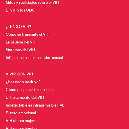
Mitos y realidades sobre el VIH
Cáncer y VIH
A los 30
El VIH y los ODS
A los 40
Menopausia y VIH
¿TENGO VIH?
A los 50
Cómo se transmite el VIH
Desde los 60
La prueba del VIH
Síntomas del VIH
Infecciones de transmisión sexual
VIVIR CON VIH
¿Has dado positivo?
Cómo preparar tu consulta
El tratamiento del VIH
Indetectable es intransmisible (I=I)
El reto emocional
VIH si eres mujer
VIH si eres hombre