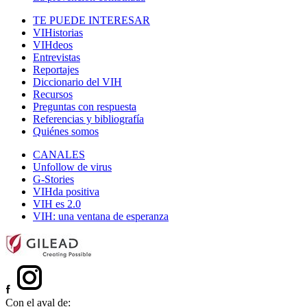
TE PUEDE INTERESAR
VIHistorias
VIHdeos
Entrevistas
Reportajes
Diccionario del VIH
Recursos
Preguntas con respuesta
Referencias y bibliografía
Quiénes somos
CANALES
Unfollow de virus
G-Stories
VIHda positiva
VIH es 2.0
VIH: una ventana de esperanza
Con el aval de: