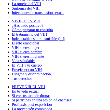
La prueba del VIH
Síntomas del VIH
Infecciones de transmisión sexual
VIVIR CON VIH
¿Has dado positivo?
Cómo preparar tu consulta
El tratamiento del VIH
Indetectable es intransmisible (I=I)
El reto emocional
VIH si eres mujer
VIH si eres hombre
VIH si eres migrante
Vida saludable
El VIH y tu cuerpo
Envejecer con VIH
Estigma y discriminación
Tus derechos
PREVENIR EL VIH
En tu vida sexual
Si eres usuario de drogas
Si participas en una sesión de chemsex
Profilaxis post-exposición
La prevención combinada