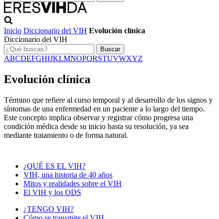
Inicio
Diccionario del VIH
Evolución clínica
Diccionario del VIH
Buscar
A
B
C
D
E
F
G
H
I
J
K
L
M
N
O
P
Q
R
S
T
U
V
W
X
Y
Z
Evolución clínica
Término que refiere al curso temporal y al desarrollo de los signos y
síntomas de una enfermedad en un paciente a lo largo del tiempo.
Este concepto implica observar y registrar cómo progresa una
condición médica desde su inicio hasta su resolución, ya sea
mediante tratamiento o de forma natural.
¿QUÉ ES EL VIH?
VIH, una historia de 40 años
Mitos y realidades sobre el VIH
El VIH y los ODS
¿TENGO VIH?
Cómo se transmite el VIH