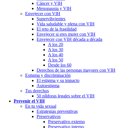
Cáncer y VIH
Menopausia y VIH
Envejecer con VIH
Supervihvientes
Vida saludable y plena con VIH
El reto de la fragilidad
Envejecer si eres mujer con VIH
Envejecer con VIH década a década
A los 20
A los 30
A los 40
A los 50
Desde los 60
Derechos de las personas mayores con VIH
Estigma y discriminación
El estigma y su impacto
Autoestigma
Tus derechos
50 píldoras legales sobre el VIH
Prevenir el VIH
En tu vida sexual
Estrategias preventivas
Preservativos
Preservativo externo
Preservativo interno