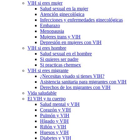
VIH si eres mujer
Salud sexual en la mujer
Atención ginecológica
Infecciones y enfermedades ginecológicas
Embarazo
Menopausia
Mujeres trans y VIH
Depresión en mujeres con VIH
VIH si eres hombre
Salud sexual en el hombre
Si quieres ser padre
Si practicas chemsex
VIH si eres migrante
¿Necesitas visado si tienes VIH?
Asistencia sanitaria para migrantes con VIH
Derechos de los migrantes con VIH
Vida saludable
El VIH y tu cuerpo
Salud mental y VIH
Corazón y VIH
Pulmón y VIH
Hígado y VIH
Riñón y VIH
Huesos y VIH
Diabetes y VIH