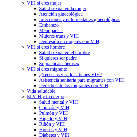
VIH si eres mujer
Salud sexual en la mujer
Atención ginecológica
Infecciones y enfermedades ginecológicas
Embarazo
Menopausia
Mujeres trans y VIH
Depresión en mujeres con VIH
VIH si eres hombre
Salud sexual en el hombre
Si quieres ser padre
Si practicas chemsex
VIH si eres migrante
¿Necesitas visado si tienes VIH?
Asistencia sanitaria para migrantes con VIH
Derechos de los migrantes con VIH
Vida saludable
El VIH y tu cuerpo
Salud mental y VIH
Corazón y VIH
Pulmón y VIH
Hígado y VIH
Riñón y VIH
Huesos y VIH
Diabetes y VIH