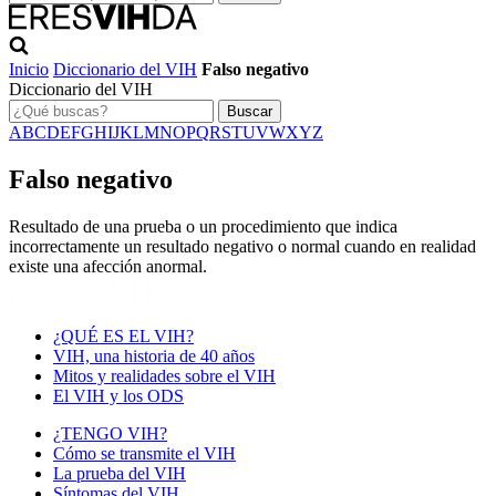
Inicio
Diccionario del VIH
Falso negativo
Diccionario del VIH
Buscar
A
B
C
D
E
F
G
H
I
J
K
L
M
N
O
P
Q
R
S
T
U
V
W
X
Y
Z
Falso negativo
Resultado de una prueba o un procedimiento que indica
incorrectamente un resultado negativo o normal cuando en realidad
existe una afección anormal.
¿QUÉ ES EL VIH?
VIH, una historia de 40 años
Mitos y realidades sobre el VIH
El VIH y los ODS
¿TENGO VIH?
Cómo se transmite el VIH
La prueba del VIH
Síntomas del VIH