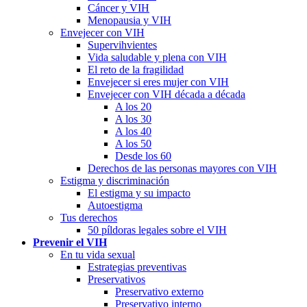
Cáncer y VIH
Menopausia y VIH
Envejecer con VIH
Supervihvientes
Vida saludable y plena con VIH
El reto de la fragilidad
Envejecer si eres mujer con VIH
Envejecer con VIH década a década
A los 20
A los 30
A los 40
A los 50
Desde los 60
Derechos de las personas mayores con VIH
Estigma y discriminación
El estigma y su impacto
Autoestigma
Tus derechos
50 píldoras legales sobre el VIH
Prevenir el VIH
En tu vida sexual
Estrategias preventivas
Preservativos
Preservativo externo
Preservativo interno