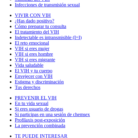
Infecciones de transmisión sexual
VIVIR CON VIH
¿Has dado positivo?
Cómo preparar tu consulta
El tratamiento del VIH
Indetectable es intransmisible (I=I)
El reto emocional
VIH si eres mujer
VIH si eres hombre
VIH si eres migrante
Vida saludable
El VIH y tu cuerpo
Envejecer con VIH
Estigma y discriminación
Tus derechos
PREVENIR EL VIH
En tu vida sexual
Si eres usuario de drogas
Si participas en una sesión de chemsex
Profilaxis post-exposición
La prevención combinada
TE PUEDE INTERESAR