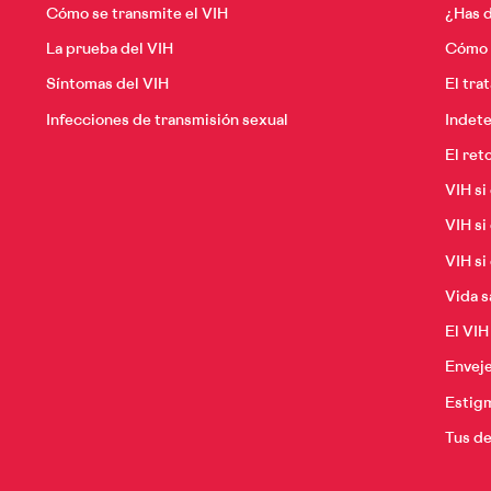
Cómo se transmite el VIH
¿Has d
nas mayores con VIH
La prueba del VIH
Cómo p
Síntomas del VIH
El tra
Infecciones de transmisión sexual
Indete
El ret
VIH si
VIH si
VIH si
Vida s
El VIH
Envej
Estigm
Tus d