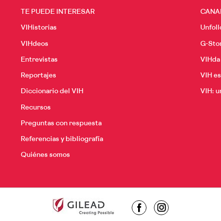
TE PUEDE INTERESAR
CANA
VIHistorias
Unfoll
VIHdeos
G-Sto
Entrevistas
VIHda 
Reportajes
VIH es
Diccionario del VIH
VIH: u
Recursos
Preguntas con respuesta
Referencias y bibliografía
Quiénes somos