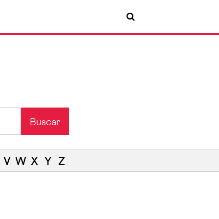
Buscar
V
W
X
Y
Z