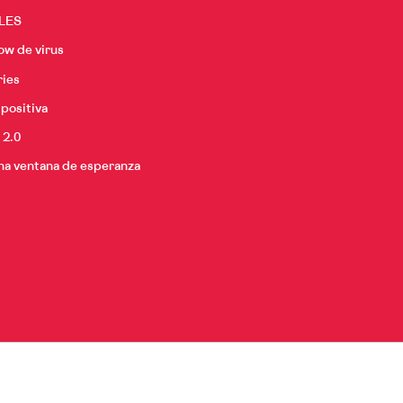
LES
ow de virus
ries
positiva
 2.0
na ventana de esperanza