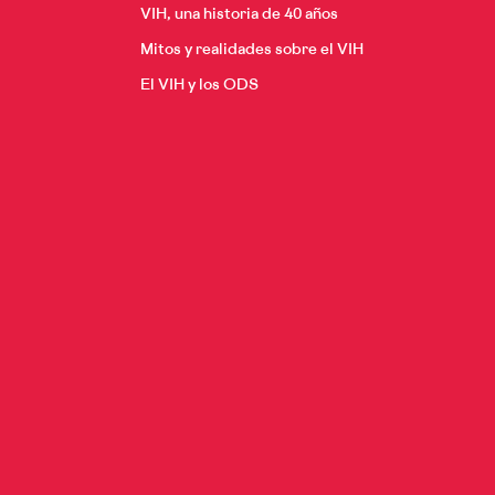
VIH, una historia de 40 años
Diabetes y VIH
A los 20
Derechos de las perso
Mitos y realidades sobre el VIH
Cáncer y VIH
A los 30
El VIH y los ODS
A los 40
Menopausia y VIH
A los 50
Desde los 60