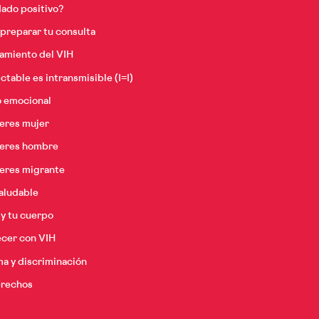
ado positivo?
reparar tu consulta
tamiento del VIH
ctable es intransmisible (I=I)
o emocional
 eres mujer
 eres hombre
 eres migrante
aludable
 y tu cuerpo
ecer con VIH
a y discriminación
erechos