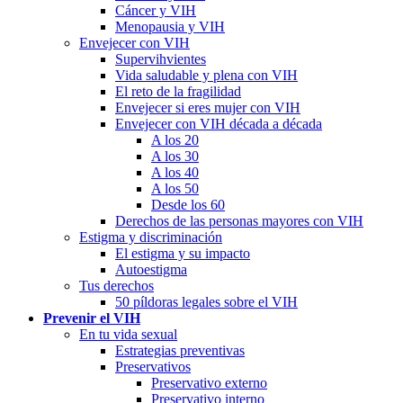
Cáncer y VIH
Menopausia y VIH
Envejecer con VIH
Supervihvientes
Vida saludable y plena con VIH
El reto de la fragilidad
Envejecer si eres mujer con VIH
Envejecer con VIH década a década
A los 20
A los 30
A los 40
A los 50
Desde los 60
Derechos de las personas mayores con VIH
Estigma y discriminación
El estigma y su impacto
Autoestigma
Tus derechos
50 píldoras legales sobre el VIH
Prevenir el VIH
En tu vida sexual
Estrategias preventivas
Preservativos
Preservativo externo
Preservativo interno