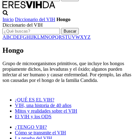
Inicio
Diccionario del VIH
Hongo
Diccionario del VIH
Buscar
A
B
C
D
E
F
G
H
I
J
K
L
M
N
O
P
Q
R
S
T
U
V
W
X
Y
Z
Hongo
Grupo de microorganismos primitivos, que incluye los hongos
propiamente dichos, las levaduras y el óxido; algunos pueden
infectar al ser humano y causar enfermedad. Por ejemplo, las aftas
son causadas por el hongo de la familia Candida.
¿QUÉ ES EL VIH?
VIH, una historia de 40 años
Mitos y realidades sobre el VIH
El VIH y los ODS
¿TENGO VIH?
Cómo se transmite el VIH
La prueba del VIH