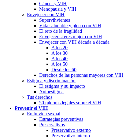
Cáncer y VIH
Menopausia y VIH
Envejecer con VIH
Supervihvientes
Vida saludable y plena con VIH
El reto de la fragilidad
Envejecer si eres mujer con VIH
Envejecer con VIH década a década
A los 20
A los 30
A los 40
A los 50
Desde los 60
Derechos de las personas mayores con VIH
Estigma y discriminación
El estigma y su impacto
Autoestigma
Tus derechos
50 píldoras legales sobre el VIH
Prevenir el VIH
En tu vida sexual
Estrategias preventivas
Preservativos
Preservativo externo
Preservativo interno