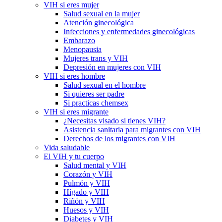
VIH si eres mujer
Salud sexual en la mujer
Atención ginecológica
Infecciones y enfermedades ginecológicas
Embarazo
Menopausia
Mujeres trans y VIH
Depresión en mujeres con VIH
VIH si eres hombre
Salud sexual en el hombre
Si quieres ser padre
Si practicas chemsex
VIH si eres migrante
¿Necesitas visado si tienes VIH?
Asistencia sanitaria para migrantes con VIH
Derechos de los migrantes con VIH
Vida saludable
El VIH y tu cuerpo
Salud mental y VIH
Corazón y VIH
Pulmón y VIH
Hígado y VIH
Riñón y VIH
Huesos y VIH
Diabetes y VIH