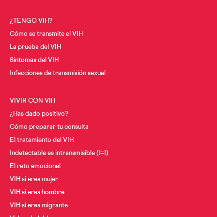
Cáncer y VIH
A los 30
¿TENGO VIH?
A los 40
Menopausia y VIH
Cómo se transmite el VIH
A los 50
La prueba del VIH
Síntomas del VIH
Desde los 60
Infecciones de transmisión sexual
VIVIR CON VIH
¿Has dado positivo?
Cómo preparar tu consulta
El tratamiento del VIH
Indetectable es intransmisible (I=I)
El reto emocional
VIH si eres mujer
VIH si eres hombre
VIH si eres migrante