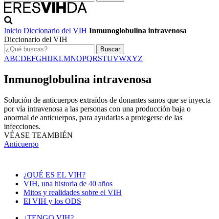
Inicio
Diccionario del VIH
Inmunoglobulina intravenosa
Diccionario del VIH
Buscar
A
B
C
D
E
F
G
H
I
J
K
L
M
N
O
P
Q
R
S
T
U
V
W
X
Y
Z
Inmunoglobulina intravenosa
Solución de anticuerpos extraídos de donantes sanos que se inyecta
por vía intravenosa a las personas con una producción baja o
anormal de anticuerpos, para ayudarlas a protegerse de las
infecciones.
VÉASE TEAMBIÉN
Anticuerpo
¿QUÉ ES EL VIH?
VIH, una historia de 40 años
Mitos y realidades sobre el VIH
El VIH y los ODS
¿TENGO VIH?