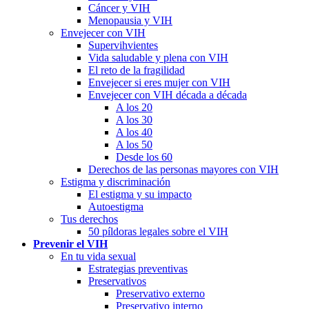
Cáncer y VIH
Menopausia y VIH
Envejecer con VIH
Supervihvientes
Vida saludable y plena con VIH
El reto de la fragilidad
Envejecer si eres mujer con VIH
Envejecer con VIH década a década
A los 20
A los 30
A los 40
A los 50
Desde los 60
Derechos de las personas mayores con VIH
Estigma y discriminación
El estigma y su impacto
Autoestigma
Tus derechos
50 píldoras legales sobre el VIH
Prevenir el VIH
En tu vida sexual
Estrategias preventivas
Preservativos
Preservativo externo
Preservativo interno