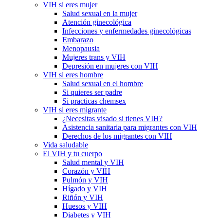
VIH si eres mujer
Salud sexual en la mujer
Atención ginecológica
Infecciones y enfermedades ginecológicas
Embarazo
Menopausia
Mujeres trans y VIH
Depresión en mujeres con VIH
VIH si eres hombre
Salud sexual en el hombre
Si quieres ser padre
Si practicas chemsex
VIH si eres migrante
¿Necesitas visado si tienes VIH?
Asistencia sanitaria para migrantes con VIH
Derechos de los migrantes con VIH
Vida saludable
El VIH y tu cuerpo
Salud mental y VIH
Corazón y VIH
Pulmón y VIH
Hígado y VIH
Riñón y VIH
Huesos y VIH
Diabetes y VIH