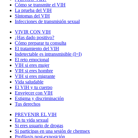
Cómo se transmite el VIH
La prueba del VIH
Síntomas del VIH
Infecciones de transmisión sexual
VIVIR CON VIH
¿Has dado positivo?
Cómo preparar tu consulta
El tratamiento del VIH
Indetectable es intransmisible (I=I)
El reto emocional
VIH si eres mujer
VIH si eres hombre
VIH si eres migrante
Vida saludable
El VIH y tu cuerpo
Envejecer con VIH
Estigma y discriminación
Tus derechos
PREVENIR EL VIH
En tu vida sexual
Si eres usuario de drogas
Si participas en una sesión de chemsex
Profilaxis post-exposición