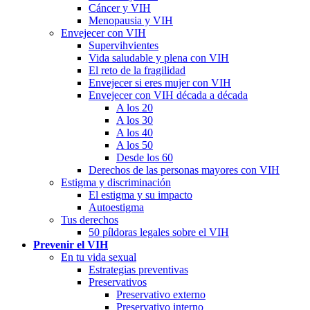
Cáncer y VIH
Menopausia y VIH
Envejecer con VIH
Supervihvientes
Vida saludable y plena con VIH
El reto de la fragilidad
Envejecer si eres mujer con VIH
Envejecer con VIH década a década
A los 20
A los 30
A los 40
A los 50
Desde los 60
Derechos de las personas mayores con VIH
Estigma y discriminación
El estigma y su impacto
Autoestigma
Tus derechos
50 píldoras legales sobre el VIH
Prevenir el VIH
En tu vida sexual
Estrategias preventivas
Preservativos
Preservativo externo
Preservativo interno