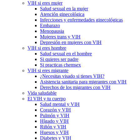
VIH si eres mujer
Salud sexual en la mujer
Atención ginecológica
Infecciones y enfermedades ginecológicas
Embarazo
Menopausia
Mujeres trans y VIH
Depresión en mujeres con VIH
VIH si eres hombre
Salud sexual en el hombre
Si quieres ser padre
Si practicas chemsex
VIH si eres migrante
¿Necesitas visado si tienes VIH?
Asistencia sanitaria para migrantes con VIH
Derechos de los migrantes con VIH
Vida saludable
El VIH y tu cuerpo
Salud mental y VIH
Corazón y VIH
Pulmón y VIH
Hígado y VIH
Riñón y VIH
Huesos y VIH
Diabetes y VIH