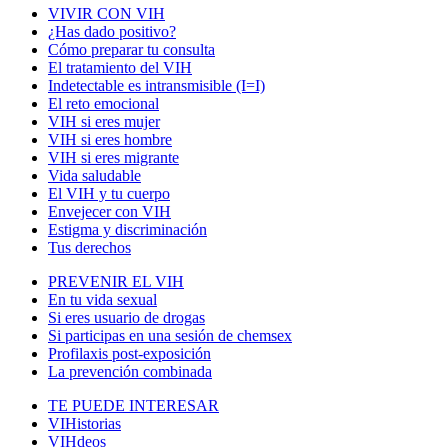
VIVIR CON VIH
¿Has dado positivo?
Cómo preparar tu consulta
El tratamiento del VIH
Indetectable es intransmisible (I=I)
El reto emocional
VIH si eres mujer
VIH si eres hombre
VIH si eres migrante
Vida saludable
El VIH y tu cuerpo
Envejecer con VIH
Estigma y discriminación
Tus derechos
PREVENIR EL VIH
En tu vida sexual
Si eres usuario de drogas
Si participas en una sesión de chemsex
Profilaxis post-exposición
La prevención combinada
TE PUEDE INTERESAR
VIHistorias
VIHdeos