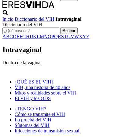
Inicio
Diccionario del VIH
Intravaginal
Diccionario del VIH
Buscar
A
B
C
D
E
F
G
H
I
J
K
L
M
N
O
P
Q
R
S
T
U
V
W
X
Y
Z
Intravaginal
Dentro de la vagina.
¿QUÉ ES EL VIH?
VIH, una historia de 40 años
Mitos y realidades sobre el VIH
El VIH y los ODS
¿TENGO VIH?
Cómo se transmite el VIH
La prueba del VIH
Síntomas del VIH
Infecciones de transmisión sexual