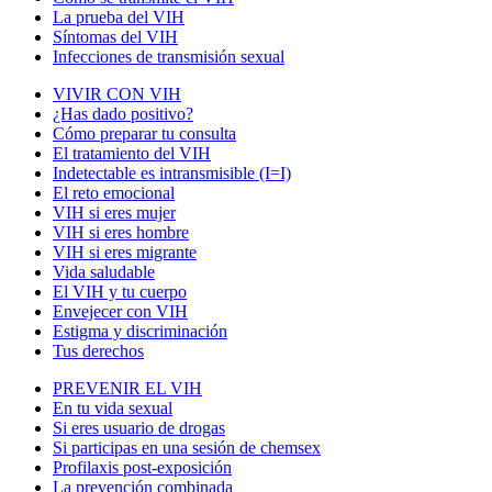
La prueba del VIH
Síntomas del VIH
Infecciones de transmisión sexual
VIVIR CON VIH
¿Has dado positivo?
Cómo preparar tu consulta
El tratamiento del VIH
Indetectable es intransmisible (I=I)
El reto emocional
VIH si eres mujer
VIH si eres hombre
VIH si eres migrante
Vida saludable
El VIH y tu cuerpo
Envejecer con VIH
Estigma y discriminación
Tus derechos
PREVENIR EL VIH
En tu vida sexual
Si eres usuario de drogas
Si participas en una sesión de chemsex
Profilaxis post-exposición
La prevención combinada