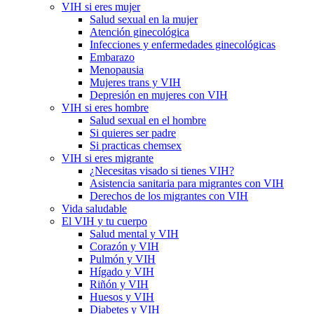
VIH si eres mujer
Salud sexual en la mujer
Atención ginecológica
Infecciones y enfermedades ginecológicas
Embarazo
Menopausia
Mujeres trans y VIH
Depresión en mujeres con VIH
VIH si eres hombre
Salud sexual en el hombre
Si quieres ser padre
Si practicas chemsex
VIH si eres migrante
¿Necesitas visado si tienes VIH?
Asistencia sanitaria para migrantes con VIH
Derechos de los migrantes con VIH
Vida saludable
El VIH y tu cuerpo
Salud mental y VIH
Corazón y VIH
Pulmón y VIH
Hígado y VIH
Riñón y VIH
Huesos y VIH
Diabetes y VIH