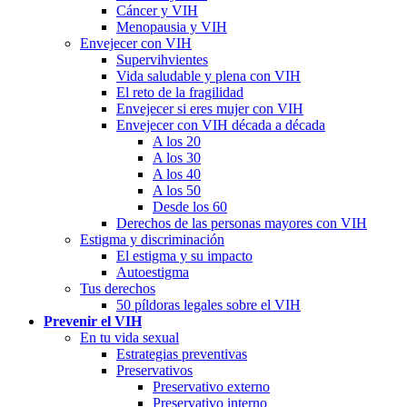
Cáncer y VIH
Menopausia y VIH
Envejecer con VIH
Supervihvientes
Vida saludable y plena con VIH
El reto de la fragilidad
Envejecer si eres mujer con VIH
Envejecer con VIH década a década
A los 20
A los 30
A los 40
A los 50
Desde los 60
Derechos de las personas mayores con VIH
Estigma y discriminación
El estigma y su impacto
Autoestigma
Tus derechos
50 píldoras legales sobre el VIH
Prevenir el VIH
En tu vida sexual
Estrategias preventivas
Preservativos
Preservativo externo
Preservativo interno