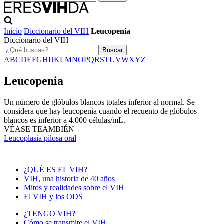
Inicio
Diccionario del VIH
Leucopenia
Diccionario del VIH
Buscar
A
B
C
D
E
F
G
H
I
J
K
L
M
N
O
P
Q
R
S
T
U
V
W
X
Y
Z
Leucopenia
Un número de glóbulos blancos totales inferior al normal. Se
considera que hay leucopenia cuando el recuento de glóbulos
blancos es inferior a 4.000 células/mL.
VÉASE TEAMBIÉN
Leucoplasia pilosa oral
¿QUÉ ES EL VIH?
VIH, una historia de 40 años
Mitos y realidades sobre el VIH
El VIH y los ODS
¿TENGO VIH?
Cómo se transmite el VIH