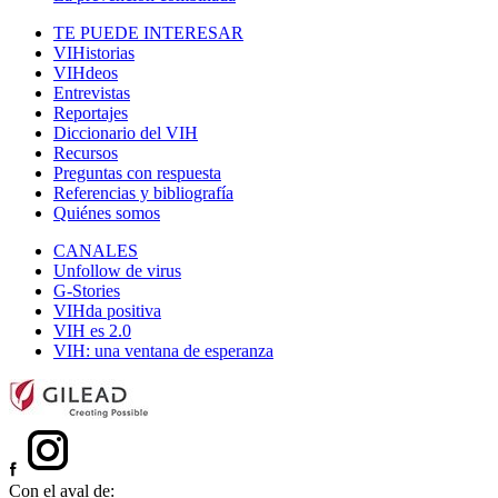
TE PUEDE INTERESAR
VIHistorias
VIHdeos
Entrevistas
Reportajes
Diccionario del VIH
Recursos
Preguntas con respuesta
Referencias y bibliografía
Quiénes somos
CANALES
Unfollow de virus
G-Stories
VIHda positiva
VIH es 2.0
VIH: una ventana de esperanza
Con el aval de: