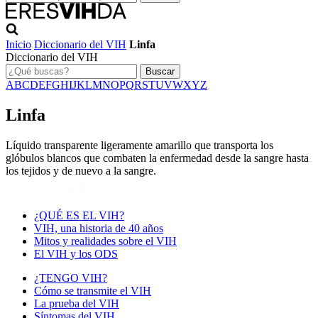
Inicio
Diccionario del VIH
Linfa
Diccionario del VIH
Buscar
A
B
C
D
E
F
G
H
I
J
K
L
M
N
O
P
Q
R
S
T
U
V
W
X
Y
Z
Linfa
Líquido transparente ligeramente amarillo que transporta los
glóbulos blancos que combaten la enfermedad desde la sangre hasta
los tejidos y de nuevo a la sangre.
¿QUÉ ES EL VIH?
VIH, una historia de 40 años
Mitos y realidades sobre el VIH
El VIH y los ODS
¿TENGO VIH?
Cómo se transmite el VIH
La prueba del VIH
Síntomas del VIH