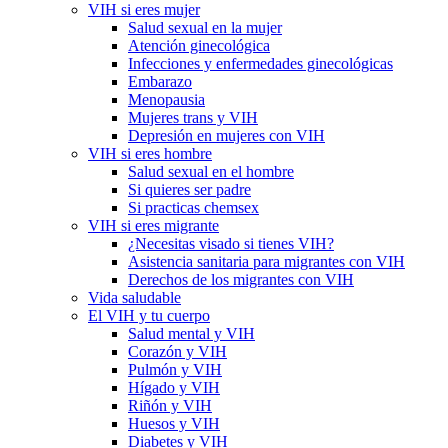
VIH si eres mujer
Salud sexual en la mujer
Atención ginecológica
Infecciones y enfermedades ginecológicas
Embarazo
Menopausia
Mujeres trans y VIH
Depresión en mujeres con VIH
VIH si eres hombre
Salud sexual en el hombre
Si quieres ser padre
Si practicas chemsex
VIH si eres migrante
¿Necesitas visado si tienes VIH?
Asistencia sanitaria para migrantes con VIH
Derechos de los migrantes con VIH
Vida saludable
El VIH y tu cuerpo
Salud mental y VIH
Corazón y VIH
Pulmón y VIH
Hígado y VIH
Riñón y VIH
Huesos y VIH
Diabetes y VIH