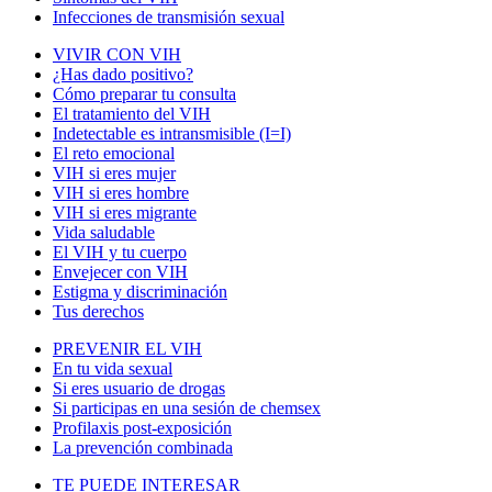
Infecciones de transmisión sexual
VIVIR CON VIH
¿Has dado positivo?
Cómo preparar tu consulta
El tratamiento del VIH
Indetectable es intransmisible (I=I)
El reto emocional
VIH si eres mujer
VIH si eres hombre
VIH si eres migrante
Vida saludable
El VIH y tu cuerpo
Envejecer con VIH
Estigma y discriminación
Tus derechos
PREVENIR EL VIH
En tu vida sexual
Si eres usuario de drogas
Si participas en una sesión de chemsex
Profilaxis post-exposición
La prevención combinada
TE PUEDE INTERESAR