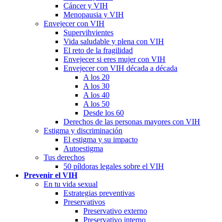
Cáncer y VIH
Menopausia y VIH
Envejecer con VIH
Supervihvientes
Vida saludable y plena con VIH
El reto de la fragilidad
Envejecer si eres mujer con VIH
Envejecer con VIH década a década
A los 20
A los 30
A los 40
A los 50
Desde los 60
Derechos de las personas mayores con VIH
Estigma y discriminación
El estigma y su impacto
Autoestigma
Tus derechos
50 píldoras legales sobre el VIH
Prevenir el VIH
En tu vida sexual
Estrategias preventivas
Preservativos
Preservativo externo
Preservativo interno