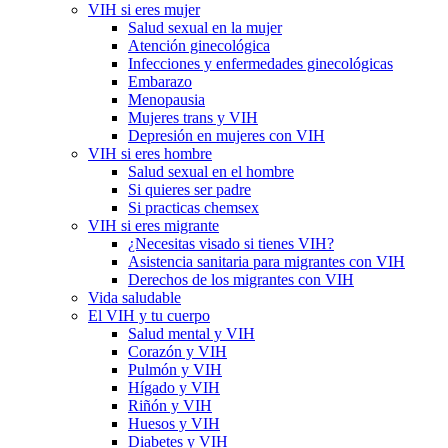
VIH si eres mujer
Salud sexual en la mujer
Atención ginecológica
Infecciones y enfermedades ginecológicas
Embarazo
Menopausia
Mujeres trans y VIH
Depresión en mujeres con VIH
VIH si eres hombre
Salud sexual en el hombre
Si quieres ser padre
Si practicas chemsex
VIH si eres migrante
¿Necesitas visado si tienes VIH?
Asistencia sanitaria para migrantes con VIH
Derechos de los migrantes con VIH
Vida saludable
El VIH y tu cuerpo
Salud mental y VIH
Corazón y VIH
Pulmón y VIH
Hígado y VIH
Riñón y VIH
Huesos y VIH
Diabetes y VIH