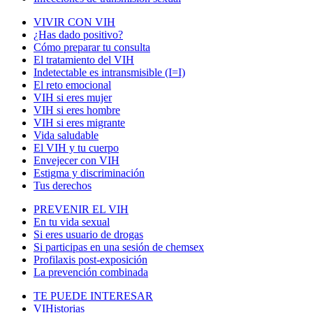
VIVIR CON VIH
¿Has dado positivo?
Cómo preparar tu consulta
El tratamiento del VIH
Indetectable es intransmisible (I=I)
El reto emocional
VIH si eres mujer
VIH si eres hombre
VIH si eres migrante
Vida saludable
El VIH y tu cuerpo
Envejecer con VIH
Estigma y discriminación
Tus derechos
PREVENIR EL VIH
En tu vida sexual
Si eres usuario de drogas
Si participas en una sesión de chemsex
Profilaxis post-exposición
La prevención combinada
TE PUEDE INTERESAR
VIHistorias