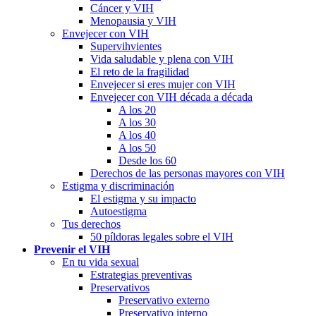
Cáncer y VIH
Menopausia y VIH
Envejecer con VIH
Supervihvientes
Vida saludable y plena con VIH
El reto de la fragilidad
Envejecer si eres mujer con VIH
Envejecer con VIH década a década
A los 20
A los 30
A los 40
A los 50
Desde los 60
Derechos de las personas mayores con VIH
Estigma y discriminación
El estigma y su impacto
Autoestigma
Tus derechos
50 píldoras legales sobre el VIH
Prevenir el VIH
En tu vida sexual
Estrategias preventivas
Preservativos
Preservativo externo
Preservativo interno