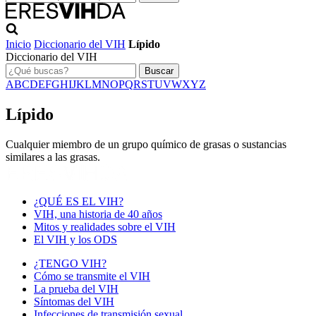
Inicio
Diccionario del VIH
Lípido
Diccionario del VIH
Buscar
A
B
C
D
E
F
G
H
I
J
K
L
M
N
O
P
Q
R
S
T
U
V
W
X
Y
Z
Lípido
Cualquier miembro de un grupo químico de grasas o sustancias
similares a las grasas.
¿QUÉ ES EL VIH?
VIH, una historia de 40 años
Mitos y realidades sobre el VIH
El VIH y los ODS
¿TENGO VIH?
Cómo se transmite el VIH
La prueba del VIH
Síntomas del VIH
Infecciones de transmisión sexual