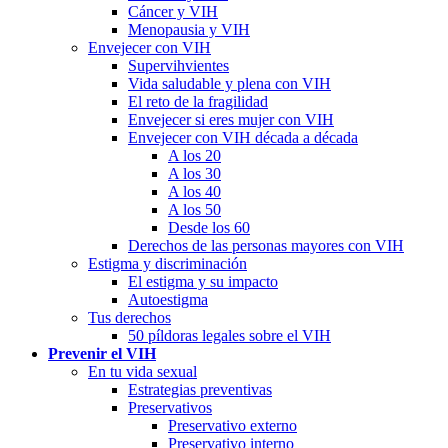
Cáncer y VIH
Menopausia y VIH
Envejecer con VIH
Supervihvientes
Vida saludable y plena con VIH
El reto de la fragilidad
Envejecer si eres mujer con VIH
Envejecer con VIH década a década
A los 20
A los 30
A los 40
A los 50
Desde los 60
Derechos de las personas mayores con VIH
Estigma y discriminación
El estigma y su impacto
Autoestigma
Tus derechos
50 píldoras legales sobre el VIH
Prevenir el VIH
En tu vida sexual
Estrategias preventivas
Preservativos
Preservativo externo
Preservativo interno