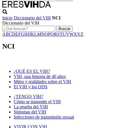
Inicio
Diccionario del VIH
NCI
Diccionario del VIH
Buscar
A
B
C
D
E
F
G
H
I
J
K
L
M
N
O
P
Q
R
S
T
U
V
W
X
Y
Z
NCI
¿QUÉ ES EL VIH?
VIH, una historia de 40 años
Mitos y realidades sobre el VIH
El VIH y los ODS
¿TENGO VIH?
Cómo se transmite el VIH
La prueba del VIH
Síntomas del VIH
Infecciones de transmisión sexual
VIVIR CON VIH