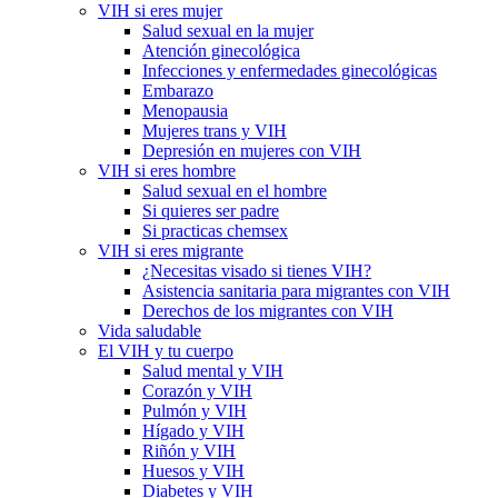
VIH si eres mujer
Salud sexual en la mujer
Atención ginecológica
Infecciones y enfermedades ginecológicas
Embarazo
Menopausia
Mujeres trans y VIH
Depresión en mujeres con VIH
VIH si eres hombre
Salud sexual en el hombre
Si quieres ser padre
Si practicas chemsex
VIH si eres migrante
¿Necesitas visado si tienes VIH?
Asistencia sanitaria para migrantes con VIH
Derechos de los migrantes con VIH
Vida saludable
El VIH y tu cuerpo
Salud mental y VIH
Corazón y VIH
Pulmón y VIH
Hígado y VIH
Riñón y VIH
Huesos y VIH
Diabetes y VIH