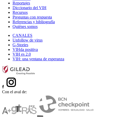
Reportajes
Diccionario del VIH
Recursos
Preguntas con respuesta
Referencias y bibliografía
Quiénes somos
CANALES
Unfollow de virus
G-Stories
VIHda positiva
VIH es 2.0
VIH: una ventana de esperanza
Con el aval de: