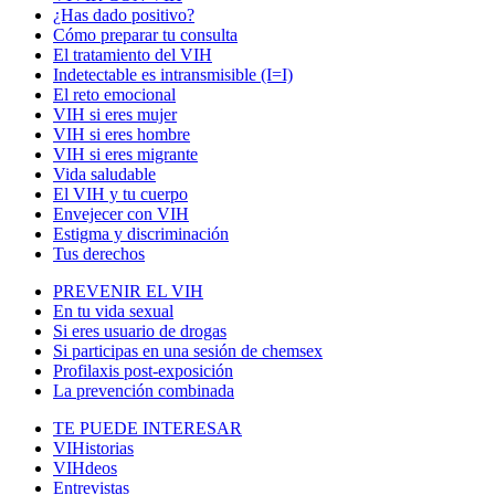
¿Has dado positivo?
Cómo preparar tu consulta
El tratamiento del VIH
Indetectable es intransmisible (I=I)
El reto emocional
VIH si eres mujer
VIH si eres hombre
VIH si eres migrante
Vida saludable
El VIH y tu cuerpo
Envejecer con VIH
Estigma y discriminación
Tus derechos
PREVENIR EL VIH
En tu vida sexual
Si eres usuario de drogas
Si participas en una sesión de chemsex
Profilaxis post-exposición
La prevención combinada
TE PUEDE INTERESAR
VIHistorias
VIHdeos
Entrevistas