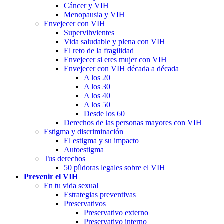
Cáncer y VIH
Menopausia y VIH
Envejecer con VIH
Supervihvientes
Vida saludable y plena con VIH
El reto de la fragilidad
Envejecer si eres mujer con VIH
Envejecer con VIH década a década
A los 20
A los 30
A los 40
A los 50
Desde los 60
Derechos de las personas mayores con VIH
Estigma y discriminación
El estigma y su impacto
Autoestigma
Tus derechos
50 píldoras legales sobre el VIH
Prevenir el VIH
En tu vida sexual
Estrategias preventivas
Preservativos
Preservativo externo
Preservativo interno