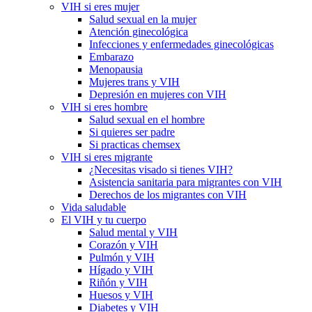
VIH si eres mujer
Salud sexual en la mujer
Atención ginecológica
Infecciones y enfermedades ginecológicas
Embarazo
Menopausia
Mujeres trans y VIH
Depresión en mujeres con VIH
VIH si eres hombre
Salud sexual en el hombre
Si quieres ser padre
Si practicas chemsex
VIH si eres migrante
¿Necesitas visado si tienes VIH?
Asistencia sanitaria para migrantes con VIH
Derechos de los migrantes con VIH
Vida saludable
El VIH y tu cuerpo
Salud mental y VIH
Corazón y VIH
Pulmón y VIH
Hígado y VIH
Riñón y VIH
Huesos y VIH
Diabetes y VIH