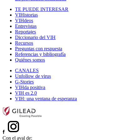
TE PUEDE INTERESAR
VIHistorias
VIHdeos
Entrevistas
Reportajes
Diccionario del VIH
Recursos
Preguntas con respuesta
Referencias y bibliografía
Quiénes somos
CANALES
Unfollow de virus
G-Stories
VIHda positiva
VIH es 2.0
VIH: una ventana de esperanza
Con el aval de: