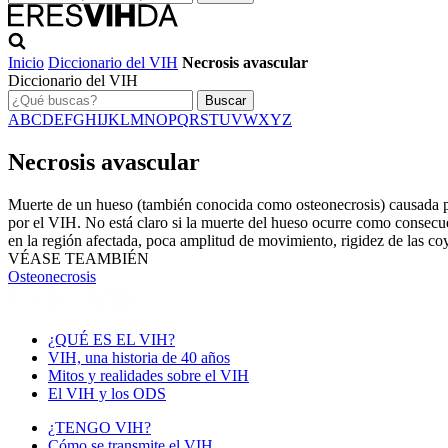
Inicio
Diccionario del VIH
Necrosis avascular
Diccionario del VIH
Buscar
A
B
C
D
E
F
G
H
I
J
K
L
M
N
O
P
Q
R
S
T
U
V
W
X
Y
Z
Necrosis avascular
Muerte de un hueso (también conocida como osteonecrosis) causada por 
por el VIH. No está claro si la muerte del hueso ocurre como consecue
en la región afectada, poca amplitud de movimiento, rigidez de las co
VÉASE TEAMBIÉN
Osteonecrosis
¿QUÉ ES EL VIH?
VIH, una historia de 40 años
Mitos y realidades sobre el VIH
El VIH y los ODS
¿TENGO VIH?
Cómo se transmite el VIH