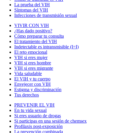
La prueba del VIH
Síntomas del VIH
Infecciones de transmisión sexual
VIVIR CON VIH
¿Has dado positivo?
Cómo preparar tu consulta
El tratamiento del VIH
Indetectable es intransmisible (I=I)
El reto emocional
VIH si eres mujer
VIH si eres hombre
VIH si eres migrante
Vida saludable
El VIH y tu cuerpo
Envejecer con VIH
Estigma y discriminación
Tus derechos
PREVENIR EL VIH
En tu vida sexual
Si eres usuario de drogas
Si participas en una sesión de chemsex
Profilaxis post-exposición
La prevención combinada