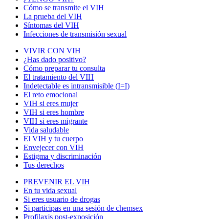
Cómo se transmite el VIH
La prueba del VIH
Síntomas del VIH
Infecciones de transmisión sexual
VIVIR CON VIH
¿Has dado positivo?
Cómo preparar tu consulta
El tratamiento del VIH
Indetectable es intransmisible (I=I)
El reto emocional
VIH si eres mujer
VIH si eres hombre
VIH si eres migrante
Vida saludable
El VIH y tu cuerpo
Envejecer con VIH
Estigma y discriminación
Tus derechos
PREVENIR EL VIH
En tu vida sexual
Si eres usuario de drogas
Si participas en una sesión de chemsex
Profilaxis post-exposición