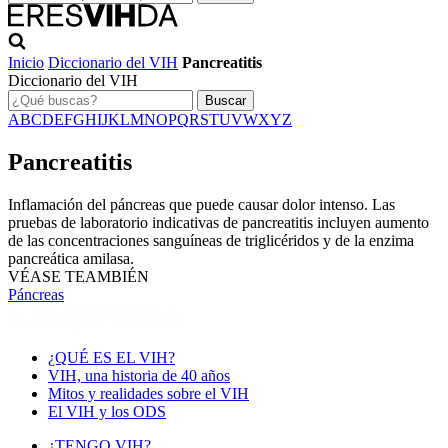
Inicio
Diccionario del VIH
Pancreatitis
Diccionario del VIH
Buscar
A
B
C
D
E
F
G
H
I
J
K
L
M
N
O
P
Q
R
S
T
U
V
W
X
Y
Z
Pancreatitis
Inflamación del páncreas que puede causar dolor intenso. Las
pruebas de laboratorio indicativas de pancreatitis incluyen aumento
de las concentraciones sanguíneas de triglicéridos y de la enzima
pancreática amilasa.
VÉASE TEAMBIÉN
Páncreas
¿QUÉ ES EL VIH?
VIH, una historia de 40 años
Mitos y realidades sobre el VIH
El VIH y los ODS
¿TENGO VIH?