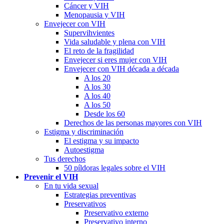
Cáncer y VIH
Menopausia y VIH
Envejecer con VIH
Supervihvientes
Vida saludable y plena con VIH
El reto de la fragilidad
Envejecer si eres mujer con VIH
Envejecer con VIH década a década
A los 20
A los 30
A los 40
A los 50
Desde los 60
Derechos de las personas mayores con VIH
Estigma y discriminación
El estigma y su impacto
Autoestigma
Tus derechos
50 píldoras legales sobre el VIH
Prevenir el VIH
En tu vida sexual
Estrategias preventivas
Preservativos
Preservativo externo
Preservativo interno