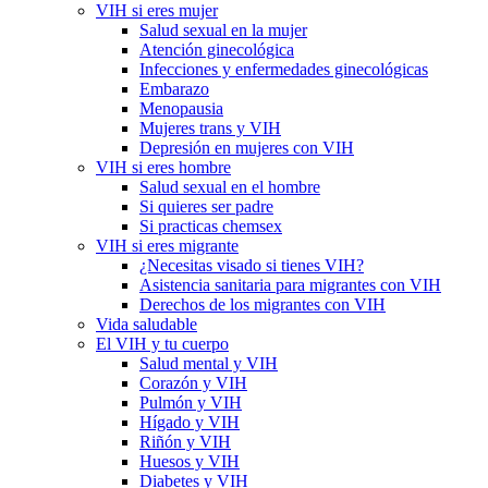
VIH si eres mujer
Salud sexual en la mujer
Atención ginecológica
Infecciones y enfermedades ginecológicas
Embarazo
Menopausia
Mujeres trans y VIH
Depresión en mujeres con VIH
VIH si eres hombre
Salud sexual en el hombre
Si quieres ser padre
Si practicas chemsex
VIH si eres migrante
¿Necesitas visado si tienes VIH?
Asistencia sanitaria para migrantes con VIH
Derechos de los migrantes con VIH
Vida saludable
El VIH y tu cuerpo
Salud mental y VIH
Corazón y VIH
Pulmón y VIH
Hígado y VIH
Riñón y VIH
Huesos y VIH
Diabetes y VIH