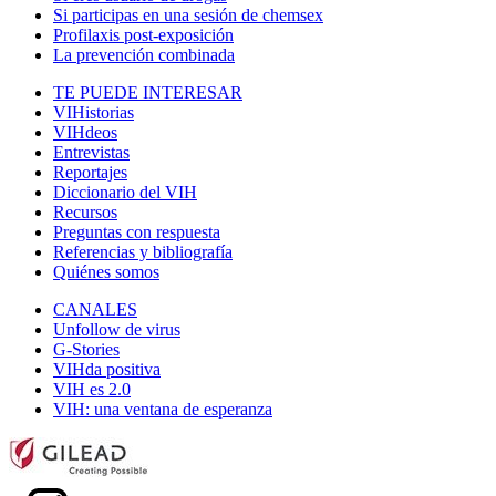
Si participas en una sesión de chemsex
Profilaxis post-exposición
La prevención combinada
TE PUEDE INTERESAR
VIHistorias
VIHdeos
Entrevistas
Reportajes
Diccionario del VIH
Recursos
Preguntas con respuesta
Referencias y bibliografía
Quiénes somos
CANALES
Unfollow de virus
G-Stories
VIHda positiva
VIH es 2.0
VIH: una ventana de esperanza