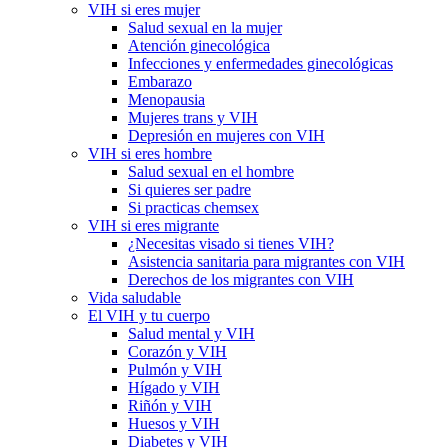
VIH si eres mujer
Salud sexual en la mujer
Atención ginecológica
Infecciones y enfermedades ginecológicas
Embarazo
Menopausia
Mujeres trans y VIH
Depresión en mujeres con VIH
VIH si eres hombre
Salud sexual en el hombre
Si quieres ser padre
Si practicas chemsex
VIH si eres migrante
¿Necesitas visado si tienes VIH?
Asistencia sanitaria para migrantes con VIH
Derechos de los migrantes con VIH
Vida saludable
El VIH y tu cuerpo
Salud mental y VIH
Corazón y VIH
Pulmón y VIH
Hígado y VIH
Riñón y VIH
Huesos y VIH
Diabetes y VIH