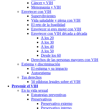
Cáncer y VIH
Menopausia y VIH
Envejecer con VIH
Supervihvientes
Vida saludable y plena con VIH
El reto de la fragilidad
Envejecer si eres mujer con VIH
Envejecer con VIH década a década
A los 20
A los 30
A los 40
A los 50
Desde los 60
Derechos de las personas mayores con VIH
Estigma y discriminación
El estigma y su impacto
Autoestigma
Tus derechos
50 píldoras legales sobre el VIH
Prevenir el VIH
En tu vida sexual
Estrategias preventivas
Preservativos
Preservativo externo
Preservativo interno