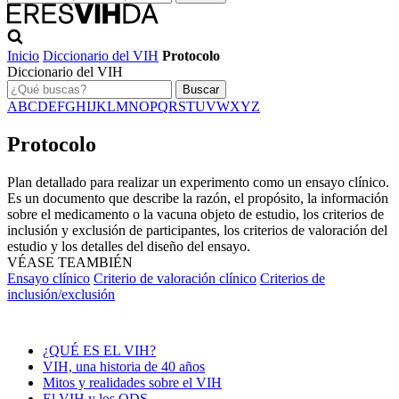
Inicio
Diccionario del VIH
Protocolo
Diccionario del VIH
Buscar
A
B
C
D
E
F
G
H
I
J
K
L
M
N
O
P
Q
R
S
T
U
V
W
X
Y
Z
Protocolo
Plan detallado para realizar un experimento como un ensayo clínico.
Es un documento que describe la razón, el propósito, la información
sobre el medicamento o la vacuna objeto de estudio, los criterios de
inclusión y exclusión de participantes, los criterios de valoración del
estudio y los detalles del diseño del ensayo.
VÉASE TEAMBIÉN
Ensayo clínico
Criterio de valoración clínico
Criterios de
inclusión/exclusión
¿QUÉ ES EL VIH?
VIH, una historia de 40 años
Mitos y realidades sobre el VIH
El VIH y los ODS