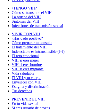
¿TENGO VIH?
Cómo se transmite el VIH
La prueba del VIH
Síntomas del VIH
Infecciones de transmisión sexual
VIVIR CON VIH
¿Has dado positivo?
Cómo preparar tu consulta
El tratamiento del VIH
Indetectable es intransmisible (I=I)
El reto emocional
VIH si eres mujer
VIH si eres hombre
VIH si eres migrante
Vida saludable
El VIH y tu cuerpo
Envejecer con VIH
Estigma y discriminación
Tus derechos
PREVENIR EL VIH
En tu vida sexual
Si eres usuario de drogas