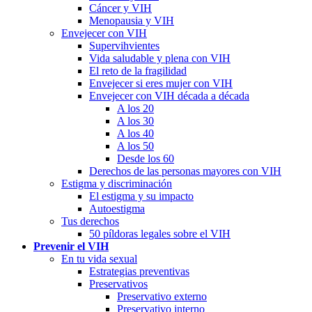
Cáncer y VIH
Menopausia y VIH
Envejecer con VIH
Supervihvientes
Vida saludable y plena con VIH
El reto de la fragilidad
Envejecer si eres mujer con VIH
Envejecer con VIH década a década
A los 20
A los 30
A los 40
A los 50
Desde los 60
Derechos de las personas mayores con VIH
Estigma y discriminación
El estigma y su impacto
Autoestigma
Tus derechos
50 píldoras legales sobre el VIH
Prevenir el VIH
En tu vida sexual
Estrategias preventivas
Preservativos
Preservativo externo
Preservativo interno