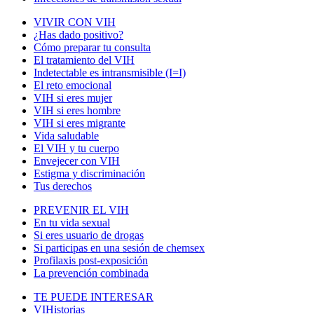
VIVIR CON VIH
¿Has dado positivo?
Cómo preparar tu consulta
El tratamiento del VIH
Indetectable es intransmisible (I=I)
El reto emocional
VIH si eres mujer
VIH si eres hombre
VIH si eres migrante
Vida saludable
El VIH y tu cuerpo
Envejecer con VIH
Estigma y discriminación
Tus derechos
PREVENIR EL VIH
En tu vida sexual
Si eres usuario de drogas
Si participas en una sesión de chemsex
Profilaxis post-exposición
La prevención combinada
TE PUEDE INTERESAR
VIHistorias