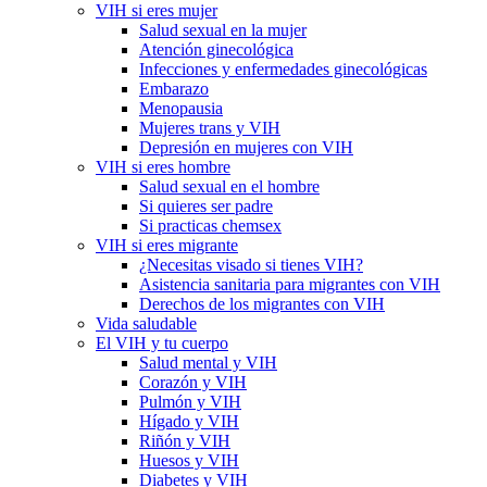
VIH si eres mujer
Salud sexual en la mujer
Atención ginecológica
Infecciones y enfermedades ginecológicas
Embarazo
Menopausia
Mujeres trans y VIH
Depresión en mujeres con VIH
VIH si eres hombre
Salud sexual en el hombre
Si quieres ser padre
Si practicas chemsex
VIH si eres migrante
¿Necesitas visado si tienes VIH?
Asistencia sanitaria para migrantes con VIH
Derechos de los migrantes con VIH
Vida saludable
El VIH y tu cuerpo
Salud mental y VIH
Corazón y VIH
Pulmón y VIH
Hígado y VIH
Riñón y VIH
Huesos y VIH
Diabetes y VIH