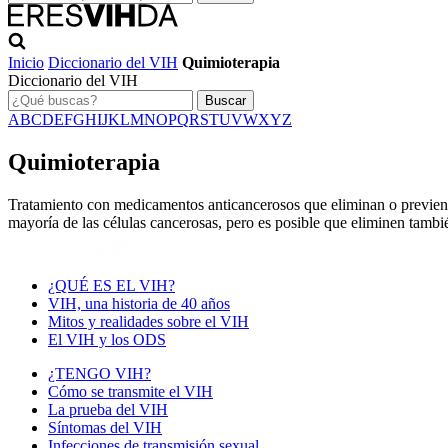
Inicio
Diccionario del VIH
Quimioterapia
Diccionario del VIH
Buscar
A
B
C
D
E
F
G
H
I
J
K
L
M
N
O
P
Q
R
S
T
U
V
W
X
Y
Z
Quimioterapia
Tratamiento con medicamentos anticancerosos que eliminan o previenen 
mayoría de las células cancerosas, pero es posible que eliminen tambi
¿QUÉ ES EL VIH?
VIH, una historia de 40 años
Mitos y realidades sobre el VIH
El VIH y los ODS
¿TENGO VIH?
Cómo se transmite el VIH
La prueba del VIH
Síntomas del VIH
Infecciones de transmisión sexual