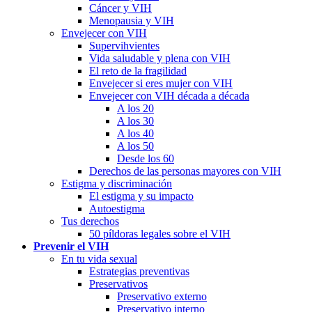
Cáncer y VIH
Menopausia y VIH
Envejecer con VIH
Supervihvientes
Vida saludable y plena con VIH
El reto de la fragilidad
Envejecer si eres mujer con VIH
Envejecer con VIH década a década
A los 20
A los 30
A los 40
A los 50
Desde los 60
Derechos de las personas mayores con VIH
Estigma y discriminación
El estigma y su impacto
Autoestigma
Tus derechos
50 píldoras legales sobre el VIH
Prevenir el VIH
En tu vida sexual
Estrategias preventivas
Preservativos
Preservativo externo
Preservativo interno