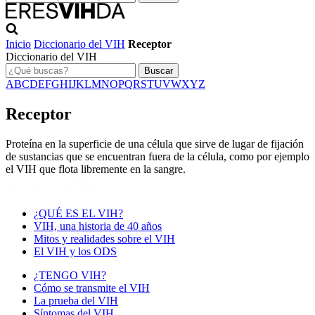
Inicio
Diccionario del VIH
Receptor
Diccionario del VIH
Buscar
A
B
C
D
E
F
G
H
I
J
K
L
M
N
O
P
Q
R
S
T
U
V
W
X
Y
Z
Receptor
Proteína en la superficie de una célula que sirve de lugar de fijación
de sustancias que se encuentran fuera de la célula, como por ejemplo
el VIH que flota libremente en la sangre.
¿QUÉ ES EL VIH?
VIH, una historia de 40 años
Mitos y realidades sobre el VIH
El VIH y los ODS
¿TENGO VIH?
Cómo se transmite el VIH
La prueba del VIH
Síntomas del VIH