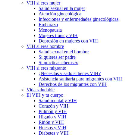
VIH si eres mujer
Salud sexual en la mujer
Atención ginecológica
Infecciones y enfermedades ginecológicas
Embarazo
Menopausia
Mujeres trans y VIH
Depresión en mujeres con VIH
VIH si eres hombre
Salud sexual en el hombre
Si quieres ser padre
Si practicas chemsex
VIH si eres migrante
¿Necesitas visado si tienes VIH?
Asistencia sanitaria para migrantes con VIH
Derechos de los migrantes con VIH
Vida saludable
El VIH y tu cuerpo
Salud mental y VIH
Corazón y VIH
Pulmón y VIH
Hígado y VIH
Riñón y VIH
Huesos y VIH
Diabetes y VIH