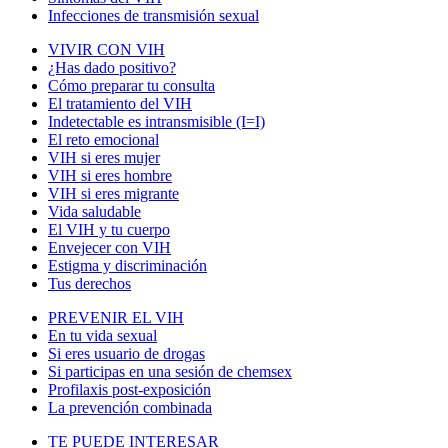
Infecciones de transmisión sexual
VIVIR CON VIH
¿Has dado positivo?
Cómo preparar tu consulta
El tratamiento del VIH
Indetectable es intransmisible (I=I)
El reto emocional
VIH si eres mujer
VIH si eres hombre
VIH si eres migrante
Vida saludable
El VIH y tu cuerpo
Envejecer con VIH
Estigma y discriminación
Tus derechos
PREVENIR EL VIH
En tu vida sexual
Si eres usuario de drogas
Si participas en una sesión de chemsex
Profilaxis post-exposición
La prevención combinada
TE PUEDE INTERESAR