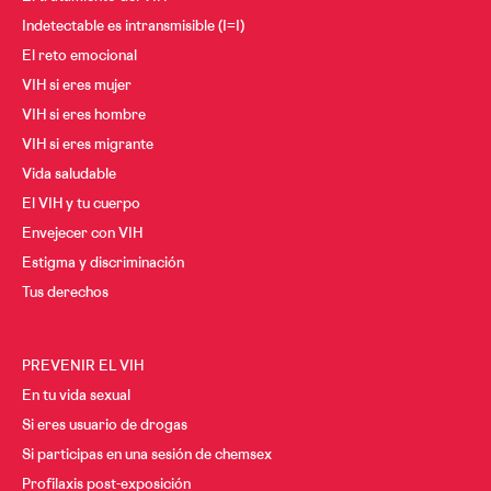
Indetectable es intransmisible (I=I)
El reto emocional
VIH si eres mujer
VIH si eres hombre
VIH si eres migrante
Vida saludable
El VIH y tu cuerpo
Envejecer con VIH
Estigma y discriminación
Tus derechos
PREVENIR EL VIH
En tu vida sexual
Si eres usuario de drogas
Si participas en una sesión de chemsex
Profilaxis post-exposición