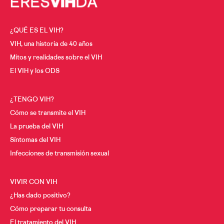
Cáncer y VIH
A los 30
A los 40
¿QUÉ ES EL VIH?
Menopausia y VIH
VIH, una historia de 40 años
A los 50
Mitos y realidades sobre el VIH
Desde los 60
El VIH y los ODS
¿TENGO VIH?
Cómo se transmite el VIH
La prueba del VIH
Síntomas del VIH
Infecciones de transmisión sexual
VIVIR CON VIH
¿Has dado positivo?
Cómo preparar tu consulta
El tratamiento del VIH