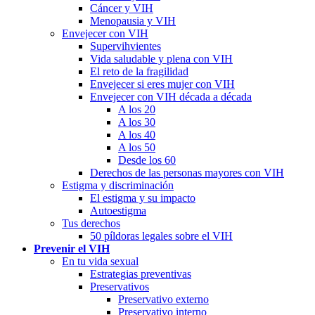
Cáncer y VIH
Menopausia y VIH
Envejecer con VIH
Supervihvientes
Vida saludable y plena con VIH
El reto de la fragilidad
Envejecer si eres mujer con VIH
Envejecer con VIH década a década
A los 20
A los 30
A los 40
A los 50
Desde los 60
Derechos de las personas mayores con VIH
Estigma y discriminación
El estigma y su impacto
Autoestigma
Tus derechos
50 píldoras legales sobre el VIH
Prevenir el VIH
En tu vida sexual
Estrategias preventivas
Preservativos
Preservativo externo
Preservativo interno