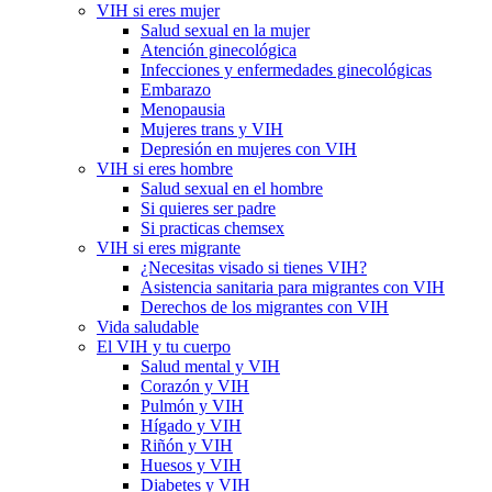
VIH si eres mujer
Salud sexual en la mujer
Atención ginecológica
Infecciones y enfermedades ginecológicas
Embarazo
Menopausia
Mujeres trans y VIH
Depresión en mujeres con VIH
VIH si eres hombre
Salud sexual en el hombre
Si quieres ser padre
Si practicas chemsex
VIH si eres migrante
¿Necesitas visado si tienes VIH?
Asistencia sanitaria para migrantes con VIH
Derechos de los migrantes con VIH
Vida saludable
El VIH y tu cuerpo
Salud mental y VIH
Corazón y VIH
Pulmón y VIH
Hígado y VIH
Riñón y VIH
Huesos y VIH
Diabetes y VIH