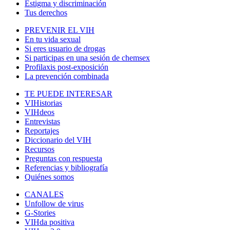
Estigma y discriminación
Tus derechos
PREVENIR EL VIH
En tu vida sexual
Si eres usuario de drogas
Si participas en una sesión de chemsex
Profilaxis post-exposición
La prevención combinada
TE PUEDE INTERESAR
VIHistorias
VIHdeos
Entrevistas
Reportajes
Diccionario del VIH
Recursos
Preguntas con respuesta
Referencias y bibliografía
Quiénes somos
CANALES
Unfollow de virus
G-Stories
VIHda positiva