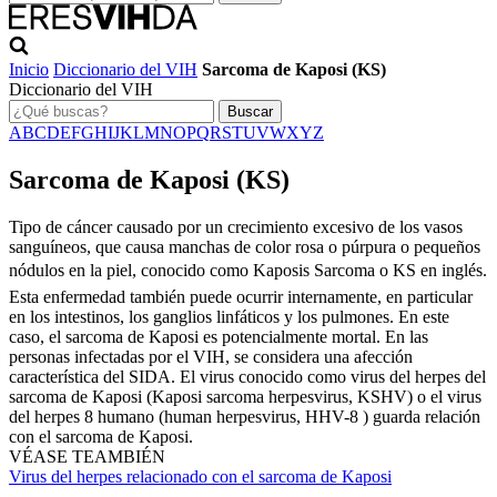
Inicio
Diccionario del VIH
Sarcoma de Kaposi (KS)
Diccionario del VIH
Buscar
A
B
C
D
E
F
G
H
I
J
K
L
M
N
O
P
Q
R
S
T
U
V
W
X
Y
Z
Sarcoma de Kaposi (KS)
Tipo de cáncer causado por un crecimiento excesivo de los vasos
sanguíneos, que causa manchas de color rosa o púrpura o pequeños
nódulos en la piel, conocido como Kaposis Sarcoma o KS en inglés.
Esta enfermedad también puede ocurrir internamente, en particular
en los intestinos, los ganglios linfáticos y los pulmones. En este
caso, el sarcoma de Kaposi es potencialmente mortal. En las
personas infectadas por el VIH, se considera una afección
característica del SIDA. El virus conocido como virus del herpes del
sarcoma de Kaposi (Kaposi sarcoma herpesvirus, KSHV) o el virus
del herpes 8 humano (human herpesvirus, HHV-8 ) guarda relación
con el sarcoma de Kaposi.
VÉASE TEAMBIÉN
Virus del herpes relacionado con el sarcoma de Kaposi