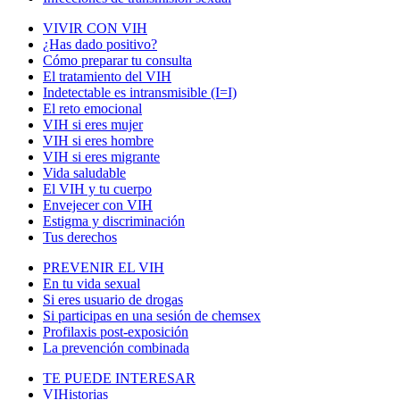
VIVIR CON VIH
¿Has dado positivo?
Cómo preparar tu consulta
El tratamiento del VIH
Indetectable es intransmisible (I=I)
El reto emocional
VIH si eres mujer
VIH si eres hombre
VIH si eres migrante
Vida saludable
El VIH y tu cuerpo
Envejecer con VIH
Estigma y discriminación
Tus derechos
PREVENIR EL VIH
En tu vida sexual
Si eres usuario de drogas
Si participas en una sesión de chemsex
Profilaxis post-exposición
La prevención combinada
TE PUEDE INTERESAR
VIHistorias