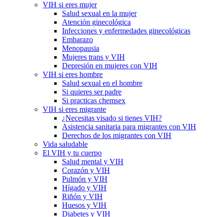
VIH si eres mujer
Salud sexual en la mujer
Atención ginecológica
Infecciones y enfermedades ginecológicas
Embarazo
Menopausia
Mujeres trans y VIH
Depresión en mujeres con VIH
VIH si eres hombre
Salud sexual en el hombre
Si quieres ser padre
Si practicas chemsex
VIH si eres migrante
¿Necesitas visado si tienes VIH?
Asistencia sanitaria para migrantes con VIH
Derechos de los migrantes con VIH
Vida saludable
El VIH y tu cuerpo
Salud mental y VIH
Corazón y VIH
Pulmón y VIH
Hígado y VIH
Riñón y VIH
Huesos y VIH
Diabetes y VIH