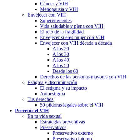
Cáncer y VIH
Menopausia y VIH
Envejecer con VIH
Supervihvientes
Vida saludable y plena con VIH
El reto de la fragilidad
Envejecer si eres mujer con VIH
Envejecer con VIH década a década
A los 20
A los 30
A los 40
A los 50
Desde los 60
Derechos de las personas mayores con VIH
Estigma y discriminación
El estigma y su impacto
Autoestigma
Tus derechos
50 píldoras legales sobre el VIH
Prevenir el VIH
En tu vida sexual
Estrategias preventivas
Preservativos
Preservativo externo
Preservativo interno