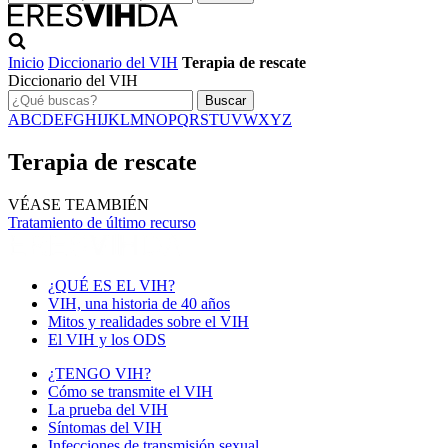
Inicio
Diccionario del VIH
Terapia de rescate
Diccionario del VIH
Buscar
A
B
C
D
E
F
G
H
I
J
K
L
M
N
O
P
Q
R
S
T
U
V
W
X
Y
Z
Terapia de rescate
VÉASE TEAMBIÉN
Tratamiento de último recurso
¿QUÉ ES EL VIH?
VIH, una historia de 40 años
Mitos y realidades sobre el VIH
El VIH y los ODS
¿TENGO VIH?
Cómo se transmite el VIH
La prueba del VIH
Síntomas del VIH
Infecciones de transmisión sexual