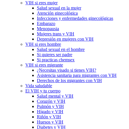
VIH si eres mujer
Salud sexual en la mujer
Atención ginecológica
Infecciones y enfermedades ginecológicas
Embarazo
Menopausia
Mujeres trans y VIH
Depresión en mujeres con VIH
VIH si eres hombre
Salud sexual en el hombre
Si quieres ser padre
Si practicas chemsex
VIH si eres migrante
¿Necesitas visado si tienes VIH?
Asistencia sanitaria para migrantes con VIH
Derechos de los migrantes con VIH
Vida saludable
El VIH y tu cuerpo
Salud mental y VIH
Corazón y VIH
Pulmón y VIH
Hígado y VIH
Riñón y VIH
Huesos y VIH
Diabetes y VIH