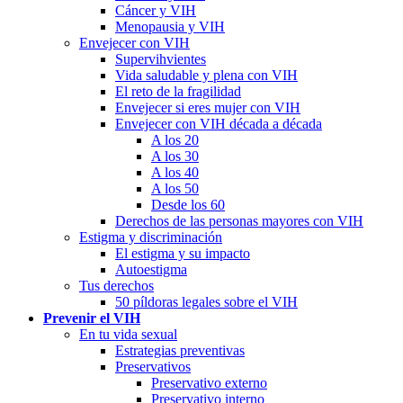
Cáncer y VIH
Menopausia y VIH
Envejecer con VIH
Supervihvientes
Vida saludable y plena con VIH
El reto de la fragilidad
Envejecer si eres mujer con VIH
Envejecer con VIH década a década
A los 20
A los 30
A los 40
A los 50
Desde los 60
Derechos de las personas mayores con VIH
Estigma y discriminación
El estigma y su impacto
Autoestigma
Tus derechos
50 píldoras legales sobre el VIH
Prevenir el VIH
En tu vida sexual
Estrategias preventivas
Preservativos
Preservativo externo
Preservativo interno