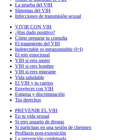
La prueba del VIH
Síntomas del VIH
Infecciones de transmisión sexual
VIVIR CON VIH
¿Has dado positivo?
Cómo preparar tu consulta
El tratamiento del VIH
Indetectable es intransmisible (I=I)
El reto emocional
VIH si eres mujer
VIH si eres hombre
VIH si eres migrante
Vida saludable
El VIH y tu cuerpo
Envejecer con VIH
Estigma y discriminación
Tus derechos
PREVENIR EL VIH
En tu vida sexual
Si eres usuario de drogas
Si participas en una sesión de chemsex
Profilaxis post-exposición
La prevención combinada