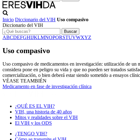
Inicio
Diccionario del VIH
Uso compasivo
Diccionario del VIH
Buscar
A
B
C
D
E
F
G
H
I
J
K
L
M
N
O
P
Q
R
S
T
U
V
W
X
Y
Z
Uso compasivo
Uso compasivo de medicamentos en investigación: utilización de un m
considera pone en peligro su vida y que no pueden ser tratados satisf
comercialización, o bien deberá estar siendo sometido a ensayos clíni
VÉASE TEAMBIÉN
Medicamento en fase de investigación clínica
¿QUÉ ES EL VIH?
VIH, una historia de 40 años
Mitos y realidades sobre el VIH
El VIH y los ODS
¿TENGO VIH?
Cómo se transmite el VIH