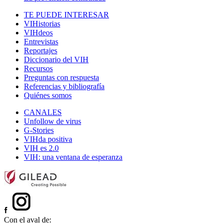
TE PUEDE INTERESAR
VIHistorias
VIHdeos
Entrevistas
Reportajes
Diccionario del VIH
Recursos
Preguntas con respuesta
Referencias y bibliografía
Quiénes somos
CANALES
Unfollow de virus
G-Stories
VIHda positiva
VIH es 2.0
VIH: una ventana de esperanza
Con el aval de: