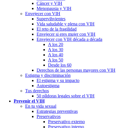
Cáncer y VIH
Menopausia y VIH
Envejecer con VIH
Supervihvientes
Vida saludable y plena con VIH
El reto de la fragilidad
Envejecer si eres mujer con VIH
Envejecer con VIH década a década
A los 20
A los 30
A los 40
A los 50
Desde los 60
Derechos de las personas mayores con VIH
Estigma y discriminación
El estigma y su impacto
Autoestigma
Tus derechos
50 píldoras legales sobre el VIH
Prevenir el VIH
En tu vida sexual
Estrategias preventivas
Preservativos
Preservativo externo
Preservativo interno