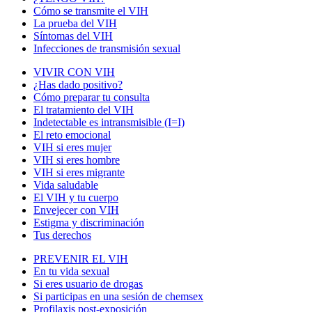
Cómo se transmite el VIH
La prueba del VIH
Síntomas del VIH
Infecciones de transmisión sexual
VIVIR CON VIH
¿Has dado positivo?
Cómo preparar tu consulta
El tratamiento del VIH
Indetectable es intransmisible (I=I)
El reto emocional
VIH si eres mujer
VIH si eres hombre
VIH si eres migrante
Vida saludable
El VIH y tu cuerpo
Envejecer con VIH
Estigma y discriminación
Tus derechos
PREVENIR EL VIH
En tu vida sexual
Si eres usuario de drogas
Si participas en una sesión de chemsex
Profilaxis post-exposición