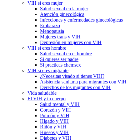
VIH si eres mujer
Salud sexual en la mujer
Atención ginecológica
Infecciones y enfermedades ginecológicas
Embarazo
Menopausia
Mujeres trans y VIH
Depresión en mujeres con VIH
VIH si eres hombre
Salud sexual en el hombre
Si quieres ser padre
Si practicas chemsex
VIH si eres migrante
¿Necesitas visado si tienes VIH?
Asistencia sanitaria para migrantes con VIH
Derechos de los migrantes con VIH
Vida saludable
El VIH y tu cuerpo
Salud mental y VIH
Corazón y VIH
Pulmón y VIH
Hígado y VIH
Riñón y VIH
Huesos y VIH
Diabetes y VIH