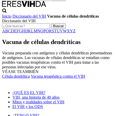
Inicio
Diccionario del VIH
Vacuna de células dendríticas
Diccionario del VIH
Buscar
A
B
C
D
E
F
G
H
I
J
K
L
M
N
O
P
Q
R
S
T
U
V
W
X
Y
Z
Vacuna de células dendríticas
Vacuna preparada con antígenos y células dendríticas presentadoras
de antígenos. Las vacunas de células dendríticas se estudian como
posibles vacunas terapéuticas contra el VIH para tratar a las
personas infectadas por ese virus.
VÉASE TEAMBIÉN
Célula dendrítica
Vacuna terapéutica contra el VIH
¿QUÉ ES EL VIH?
VIH, una historia de 40 años
Mitos y realidades sobre el VIH
El VIH y los ODS
¿TENGO VIH?