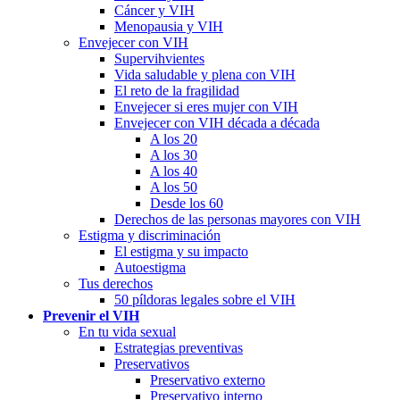
Cáncer y VIH
Menopausia y VIH
Envejecer con VIH
Supervihvientes
Vida saludable y plena con VIH
El reto de la fragilidad
Envejecer si eres mujer con VIH
Envejecer con VIH década a década
A los 20
A los 30
A los 40
A los 50
Desde los 60
Derechos de las personas mayores con VIH
Estigma y discriminación
El estigma y su impacto
Autoestigma
Tus derechos
50 píldoras legales sobre el VIH
Prevenir el VIH
En tu vida sexual
Estrategias preventivas
Preservativos
Preservativo externo
Preservativo interno