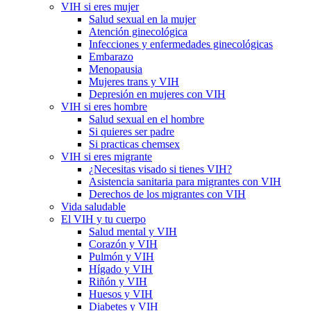
VIH si eres mujer
Salud sexual en la mujer
Atención ginecológica
Infecciones y enfermedades ginecológicas
Embarazo
Menopausia
Mujeres trans y VIH
Depresión en mujeres con VIH
VIH si eres hombre
Salud sexual en el hombre
Si quieres ser padre
Si practicas chemsex
VIH si eres migrante
¿Necesitas visado si tienes VIH?
Asistencia sanitaria para migrantes con VIH
Derechos de los migrantes con VIH
Vida saludable
El VIH y tu cuerpo
Salud mental y VIH
Corazón y VIH
Pulmón y VIH
Hígado y VIH
Riñón y VIH
Huesos y VIH
Diabetes y VIH