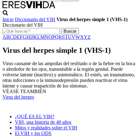
Inicio
Diccionario del VIH
Virus del herpes simple 1 (VHS-1)
Diccionario del VIH
Buscar
A
B
C
D
E
F
G
H
I
J
K
L
M
N
O
P
Q
R
S
T
U
V
W
X
Y
Z
Virus del herpes simple 1 (VHS-1)
Virus causante de las ampollas del resfriado o de la fiebre en la boca
o alrededor de los ojos, transmisible a la región genital. Puede
volverse latente (inactivo) y asintomático. El estrés, un traumatismo,
otras infecciones o la inmunodepresión pueden reactivar el virus
latente y causar reaparición de los síntomas.
VÉASE TEAMBIÉN
Virus del herpes
¿QUÉ ES EL VIH?
VIH, una historia de 40 años
Mitos y realidades sobre el VIH
El VIH y los ODS