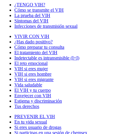
¿TENGO VIH?
Cómo se transmite el VIH
La prueba del VIH
Síntomas del VIH
Infecciones de transmisión sexual
VIVIR CON VIH
¿Has dado positivo?
Cómo preparar tu consulta
El tratamiento del VIH
Indetectable es intransmisible (I=I)
El reto emocional
VIH si eres mujer
VIH si eres hombre
VIH si eres migrante
Vida saludable
El VIH y tu cuerpo
Envejecer con VIH
Estigma y discriminación
Tus derechos
PREVENIR EL VIH
En tu vida sexual
Si eres usuario de drogas
Si participas en una sesión de chemsex