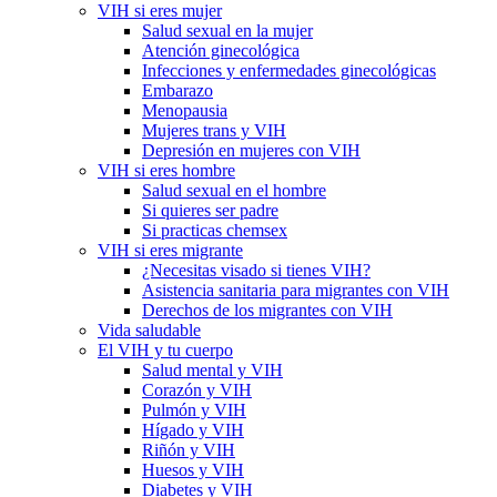
VIH si eres mujer
Salud sexual en la mujer
Atención ginecológica
Infecciones y enfermedades ginecológicas
Embarazo
Menopausia
Mujeres trans y VIH
Depresión en mujeres con VIH
VIH si eres hombre
Salud sexual en el hombre
Si quieres ser padre
Si practicas chemsex
VIH si eres migrante
¿Necesitas visado si tienes VIH?
Asistencia sanitaria para migrantes con VIH
Derechos de los migrantes con VIH
Vida saludable
El VIH y tu cuerpo
Salud mental y VIH
Corazón y VIH
Pulmón y VIH
Hígado y VIH
Riñón y VIH
Huesos y VIH
Diabetes y VIH