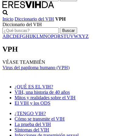
Inicio
Diccionario del VIH
VPH
Diccionario del VIH
Buscar
A
B
C
D
E
F
G
H
I
J
K
L
M
N
O
P
Q
R
S
T
U
V
W
X
Y
Z
VPH
VÉASE TEAMBIÉN
Virus del papiloma humano (VPH)
¿QUÉ ES EL VIH?
VIH, una historia de 40 años
Mitos y realidades sobre el VIH
El VIH y los ODS
¿TENGO VIH?
Cómo se transmite el VIH
La prueba del VIH
Síntomas del VIH
Infecciones de transmisión sexual