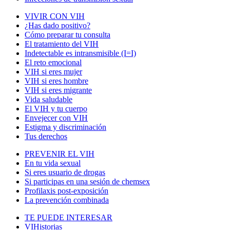
VIVIR CON VIH
¿Has dado positivo?
Cómo preparar tu consulta
El tratamiento del VIH
Indetectable es intransmisible (I=I)
El reto emocional
VIH si eres mujer
VIH si eres hombre
VIH si eres migrante
Vida saludable
El VIH y tu cuerpo
Envejecer con VIH
Estigma y discriminación
Tus derechos
PREVENIR EL VIH
En tu vida sexual
Si eres usuario de drogas
Si participas en una sesión de chemsex
Profilaxis post-exposición
La prevención combinada
TE PUEDE INTERESAR
VIHistorias