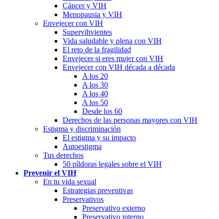
Cáncer y VIH
Menopausia y VIH
Envejecer con VIH
Supervihvientes
Vida saludable y plena con VIH
El reto de la fragilidad
Envejecer si eres mujer con VIH
Envejecer con VIH década a década
A los 20
A los 30
A los 40
A los 50
Desde los 60
Derechos de las personas mayores con VIH
Estigma y discriminación
El estigma y su impacto
Autoestigma
Tus derechos
50 píldoras legales sobre el VIH
Prevenir el VIH
En tu vida sexual
Estrategias preventivas
Preservativos
Preservativo externo
Preservativo interno