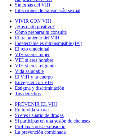
Síntomas del VIH
Infecciones de transmisión sexual
VIVIR CON VIH
¿Has dado positivo?
Cómo preparar tu consulta
El tratamiento del VIH
Indetectable es intransmisible (I=I)
El reto emocional
VIH si eres mujer
VIH si eres hombre
VIH si eres migrante
Vida saludable
El VIH y tu cuerpo
Envejecer con VIH
Estigma y discriminación
Tus derechos
PREVENIR EL VIH
En tu vida sexual
Si eres usuario de drogas
Si participas en una sesión de chemsex
Profilaxis post-exposición
La prevención combinada