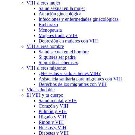
VIH si eres mujer
Salud sexual en la mujer
Atención ginecológica
Infecciones y enfermedades ginecológicas
Embarazo
Menopausia
Mujeres trans y VIH
Depresión en mujeres con VIH
VIH si eres hombre
Salud sexual en el hombre
Si quieres ser padre
Si practicas chemsex
VIH si eres migrante
¿Necesitas visado si tienes VIH?
Asistencia sanitaria para migrantes con VIH
Derechos de los migrantes con VIH
Vida saludable
El VIH y tu cuerpo
Salud mental y VIH
Corazón y VIH
Pulmón y VIH
Hígado y VIH
Riñón y VIH
Huesos y VIH
Diabetes y VIH