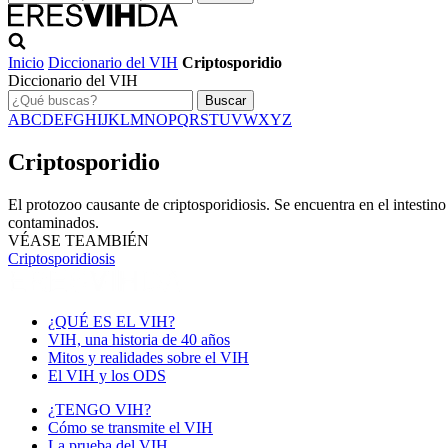
Inicio
Diccionario del VIH
Criptosporidio
Diccionario del VIH
Buscar
A
B
C
D
E
F
G
H
I
J
K
L
M
N
O
P
Q
R
S
T
U
V
W
X
Y
Z
Criptosporidio
El protozoo causante de criptosporidiosis. Se encuentra en el intesti
contaminados.
VÉASE TEAMBIÉN
Criptosporidiosis
¿QUÉ ES EL VIH?
VIH, una historia de 40 años
Mitos y realidades sobre el VIH
El VIH y los ODS
¿TENGO VIH?
Cómo se transmite el VIH
La prueba del VIH