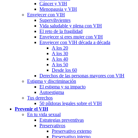
Cáncer y VIH
Menopausia y VIH
Envejecer con VIH
Supervihvientes
Vida saludable y plena con VIH
El reto de la fragilidad
Envejecer si eres mujer con VIH
Envejecer con VIH década a década
A los 20
A los 30
A los 40
A los 50
Desde los 60
Derechos de las personas mayores con VIH
Estigma y discriminación
El estigma y su impacto
Autoestigma
Tus derechos
50 píldoras legales sobre el VIH
Prevenir el VIH
En tu vida sexual
Estrategias preventivas
Preservativos
Preservativo externo
Preservativo interno