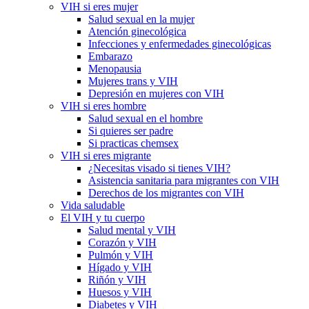
VIH si eres mujer
Salud sexual en la mujer
Atención ginecológica
Infecciones y enfermedades ginecológicas
Embarazo
Menopausia
Mujeres trans y VIH
Depresión en mujeres con VIH
VIH si eres hombre
Salud sexual en el hombre
Si quieres ser padre
Si practicas chemsex
VIH si eres migrante
¿Necesitas visado si tienes VIH?
Asistencia sanitaria para migrantes con VIH
Derechos de los migrantes con VIH
Vida saludable
El VIH y tu cuerpo
Salud mental y VIH
Corazón y VIH
Pulmón y VIH
Hígado y VIH
Riñón y VIH
Huesos y VIH
Diabetes y VIH