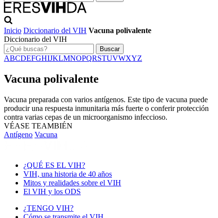
Inicio
Diccionario del VIH
Vacuna polivalente
Diccionario del VIH
Buscar
A
B
C
D
E
F
G
H
I
J
K
L
M
N
O
P
Q
R
S
T
U
V
W
X
Y
Z
Vacuna polivalente
Vacuna preparada con varios antígenos. Este tipo de vacuna puede
producir una respuesta inmunitaria más fuerte o conferir protección
contra varias cepas de un microorganismo infeccioso.
VÉASE TEAMBIÉN
Antígeno
Vacuna
¿QUÉ ES EL VIH?
VIH, una historia de 40 años
Mitos y realidades sobre el VIH
El VIH y los ODS
¿TENGO VIH?
Cómo se transmite el VIH