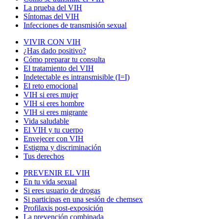
La prueba del VIH
Síntomas del VIH
Infecciones de transmisión sexual
VIVIR CON VIH
¿Has dado positivo?
Cómo preparar tu consulta
El tratamiento del VIH
Indetectable es intransmisible (I=I)
El reto emocional
VIH si eres mujer
VIH si eres hombre
VIH si eres migrante
Vida saludable
El VIH y tu cuerpo
Envejecer con VIH
Estigma y discriminación
Tus derechos
PREVENIR EL VIH
En tu vida sexual
Si eres usuario de drogas
Si participas en una sesión de chemsex
Profilaxis post-exposición
La prevención combinada