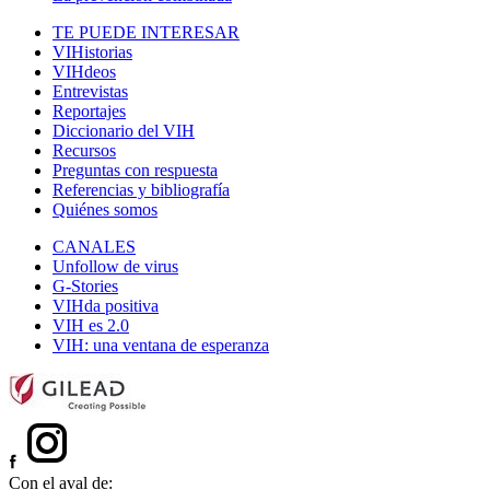
TE PUEDE INTERESAR
VIHistorias
VIHdeos
Entrevistas
Reportajes
Diccionario del VIH
Recursos
Preguntas con respuesta
Referencias y bibliografía
Quiénes somos
CANALES
Unfollow de virus
G-Stories
VIHda positiva
VIH es 2.0
VIH: una ventana de esperanza
Con el aval de: