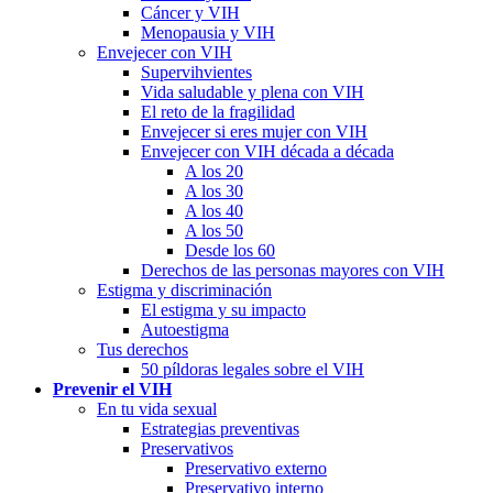
Cáncer y VIH
Menopausia y VIH
Envejecer con VIH
Supervihvientes
Vida saludable y plena con VIH
El reto de la fragilidad
Envejecer si eres mujer con VIH
Envejecer con VIH década a década
A los 20
A los 30
A los 40
A los 50
Desde los 60
Derechos de las personas mayores con VIH
Estigma y discriminación
El estigma y su impacto
Autoestigma
Tus derechos
50 píldoras legales sobre el VIH
Prevenir el VIH
En tu vida sexual
Estrategias preventivas
Preservativos
Preservativo externo
Preservativo interno