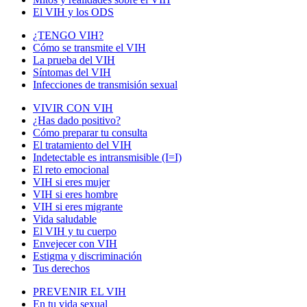
El VIH y los ODS
¿TENGO VIH?
Cómo se transmite el VIH
La prueba del VIH
Síntomas del VIH
Infecciones de transmisión sexual
VIVIR CON VIH
¿Has dado positivo?
Cómo preparar tu consulta
El tratamiento del VIH
Indetectable es intransmisible (I=I)
El reto emocional
VIH si eres mujer
VIH si eres hombre
VIH si eres migrante
Vida saludable
El VIH y tu cuerpo
Envejecer con VIH
Estigma y discriminación
Tus derechos
PREVENIR EL VIH
En tu vida sexual