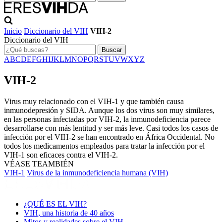
Inicio
Diccionario del VIH
VIH-2
Diccionario del VIH
Buscar
A
B
C
D
E
F
G
H
I
J
K
L
M
N
O
P
Q
R
S
T
U
V
W
X
Y
Z
VIH-2
Virus muy relacionado con el VIH-1 y que también causa
inmunodepresión y SIDA. Aunque los dos virus son muy similares,
en las personas infectadas por VIH-2, la inmunodeficiencia parece
desarrollarse con más lentitud y ser más leve. Casi todos los casos de
infección por el VIH-2 se han encontrado en África Occidental. No
todos los medicamentos empleados para tratar la infección por el
VIH-1 son eficaces contra el VIH-2.
VÉASE TEAMBIÉN
VIH-1
Virus de la inmunodeficiencia humana (VIH)
¿QUÉ ES EL VIH?
VIH, una historia de 40 años
Mitos y realidades sobre el VIH