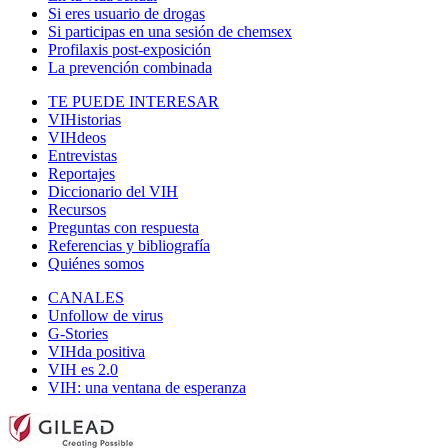
Si eres usuario de drogas
Si participas en una sesión de chemsex
Profilaxis post-exposición
La prevención combinada
TE PUEDE INTERESAR
VIHistorias
VIHdeos
Entrevistas
Reportajes
Diccionario del VIH
Recursos
Preguntas con respuesta
Referencias y bibliografía
Quiénes somos
CANALES
Unfollow de virus
G-Stories
VIHda positiva
VIH es 2.0
VIH: una ventana de esperanza