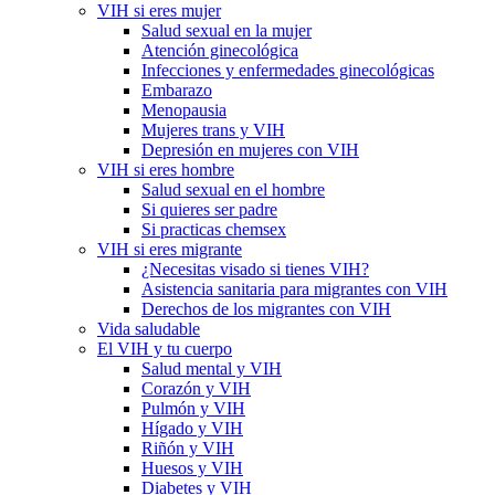
VIH si eres mujer
Salud sexual en la mujer
Atención ginecológica
Infecciones y enfermedades ginecológicas
Embarazo
Menopausia
Mujeres trans y VIH
Depresión en mujeres con VIH
VIH si eres hombre
Salud sexual en el hombre
Si quieres ser padre
Si practicas chemsex
VIH si eres migrante
¿Necesitas visado si tienes VIH?
Asistencia sanitaria para migrantes con VIH
Derechos de los migrantes con VIH
Vida saludable
El VIH y tu cuerpo
Salud mental y VIH
Corazón y VIH
Pulmón y VIH
Hígado y VIH
Riñón y VIH
Huesos y VIH
Diabetes y VIH