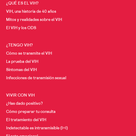
¿QUÉ ES EL VIH?
Cáncer y VIH
A los 30
VIH, una historia de 40 años
A los 40
Menopausia y VIH
Mitos y realidades sobre el VIH
El VIH y los ODS
A los 50
Desde los 60
¿TENGO VIH?
Cómo se transmite el VIH
La prueba del VIH
Síntomas del VIH
Infecciones de transmisión sexual
VIVIR CON VIH
¿Has dado positivo?
Cómo preparar tu consulta
El tratamiento del VIH
Indetectable es intransmisible (I=I)