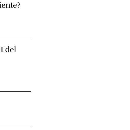
iente?
H del