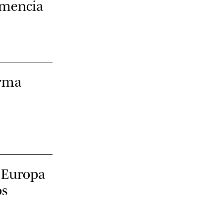
emencia
orma
 Europa
os