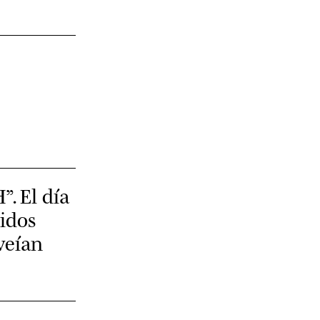
. El día
idos
veían