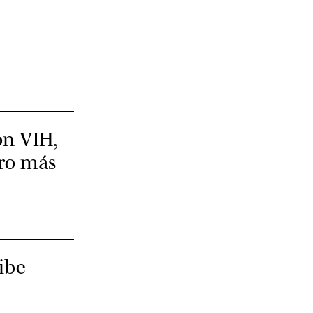
on VIH,
ero más
ribe