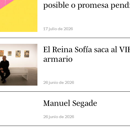
posible o promesa pend
nas mayores con VIH
17 julio de 2026
El Reina Sofía saca al VI
armario
26 junio de 2026
Manuel Segade
26 junio de 2026