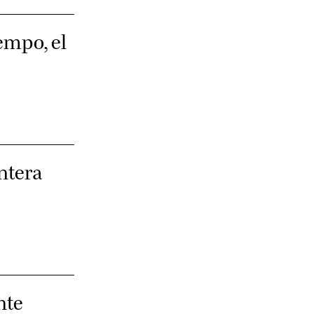
empo, el
ntera
nte