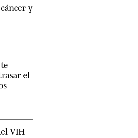
 cáncer y
te
trasar el
os
del VIH