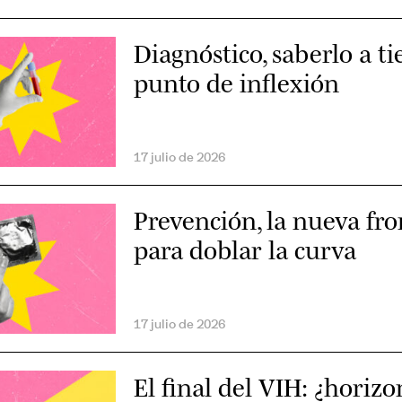
a
eptación del VIH
nal
r
 combinada
Diagnóstico, saberlo a ti
cia
vención
punto de inflexión
 prevención combinada
bre
del sueño
dades ginecológicas
enes VIH?
ra migrantes con VIH
17 julio de 2026
A
ntes con VIH
A
Prevención, la nueva fro
para doblar la curva
con VIH
 con VIH
o
re el VIH
17 julio de 2026
r con VIH
El final del VIH: ¿horizo
cada a década